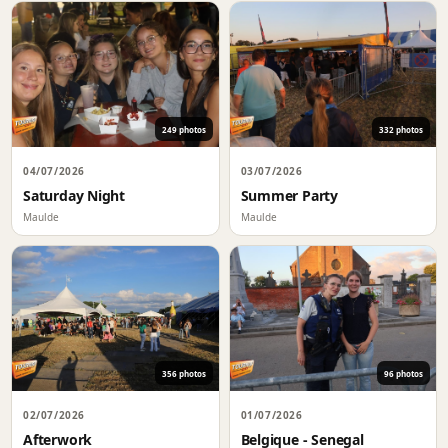
249 photos
332 photos
04/07/2026
03/07/2026
Saturday Night
Summer Party
Maulde
Maulde
356 photos
96 photos
02/07/2026
01/07/2026
Afterwork
Belgique - Senegal