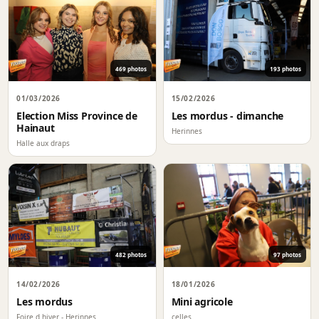
469 photos
193 photos
01/03/2026
15/02/2026
Election Miss Province de
Les mordus - dimanche
Hainaut
Herinnes
Halle aux draps
482 photos
97 photos
14/02/2026
18/01/2026
Les mordus
Mini agricole
Foire d hiver - Herinnes
celles