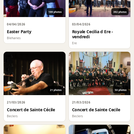
199 photos
392 photos
04/04/2026
03/04/2026
Easter Party
Royale Cecilia d Ere -
vendredi
Bleharies
Ere
21 photos
50 photos
21/03/2026
21/03/2026
Concert de Sainte Cécile
Concert de Sainte Cecile
Beclers
Beclers