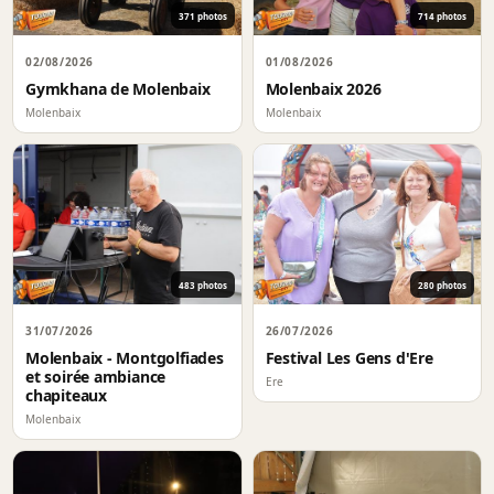
371 photos
714 photos
02/08/2026
01/08/2026
Gymkhana de Molenbaix
Molenbaix 2026
Molenbaix
Molenbaix
483 photos
280 photos
31/07/2026
26/07/2026
Molenbaix - Montgolfiades
Festival Les Gens d'Ere
et soirée ambiance
Ere
chapiteaux
Molenbaix