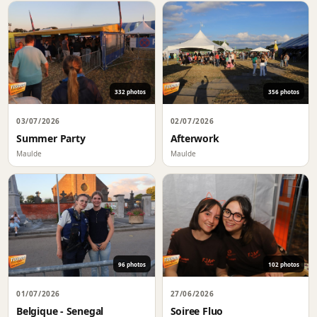
332 photos
356 photos
03/07/2026
02/07/2026
Summer Party
Afterwork
Maulde
Maulde
96 photos
102 photos
01/07/2026
27/06/2026
Belgique - Senegal
Soiree Fluo