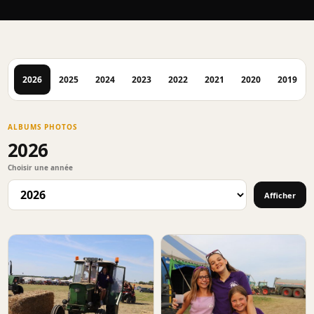
2026
2025
2024
2023
2022
2021
2020
2019
ALBUMS PHOTOS
2026
Choisir une année
Afficher