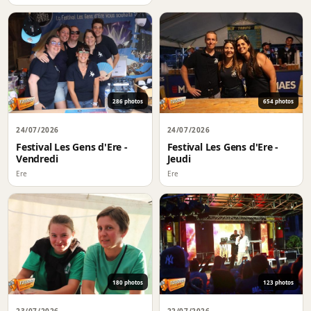
286 photos
654 photos
24/07/2026
24/07/2026
Festival Les Gens d'Ere -
Festival Les Gens d'Ere -
Vendredi
Jeudi
Ere
Ere
180 photos
123 photos