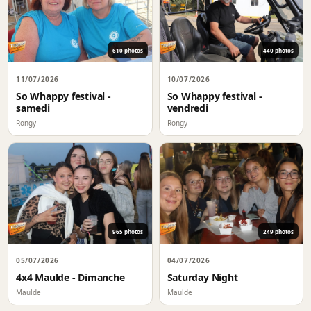
610 photos
440 photos
11/07/2026
10/07/2026
So Whappy festival -
So Whappy festival -
samedi
vendredi
Rongy
Rongy
965 photos
249 photos
05/07/2026
04/07/2026
4x4 Maulde - Dimanche
Saturday Night
Maulde
Maulde