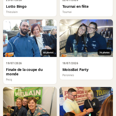
23/07/2026
22/07/2026
Lotto Bingo
Tournai en fête
Thieulain
Tournai
68 photos
76 photos
19/07/2026
18/07/2026
Finale de la coupe du
MoissBat Party
monde
Peronnes
Pecq