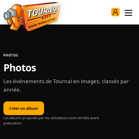
Connexion
PHOTOS
Photos
Les événements de Tournai en images, classés par
année.
Créer un album
Les albums proposés par les utilisateurs sont vérifiés avant
publication.