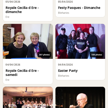
05/04/2026
05/04/2026
Royale Cecilia d Ere -
Festy Pasques - Dimanche
dimanche
Bleharies
Ere
397 photos
199 photos
04/04/2026
04/04/2026
Royale Cecilia d Ere -
Easter Party
samedi
Bleharies
Ere