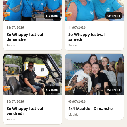
143 photos
610 photos
12/07/2026
11/07/2026
So Whappy festival -
So Whappy festival -
dimanche
samedi
Rongy
Rongy
440 photos
965 photos
10/07/2026
05/07/2026
So Whappy festival -
4x4 Maulde - Dimanche
vendredi
Maulde
Rongy