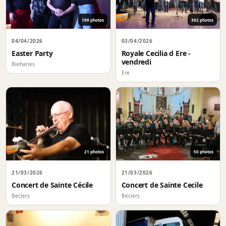
199 photos
392 photos
04/04/2026
03/04/2026
Easter Party
Royale Cecilia d Ere -
vendredi
Bleharies
Ere
21 photos
50 photos
21/03/2026
21/03/2026
Concert de Sainte Cécile
Concert de Sainte Cecile
Beclers
Beclers