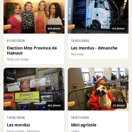
469 photos
193 photos
01/03/2026
15/02/2026
Election Miss Province de
Les mordus - dimanche
Hainaut
Herinnes
Halle aux draps
482 photos
97 photos
14/02/2026
18/01/2026
Les mordus
Mini agricole
Foire d hiver - Herinnes
celles