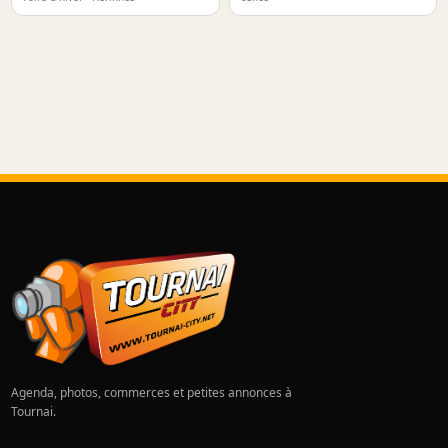
Agenda, photos, commerces et petites annonces à
Tournai.