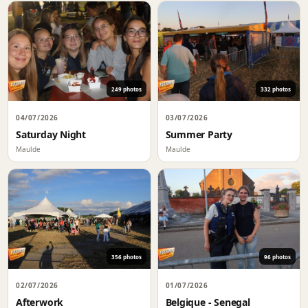
249 photos
332 photos
04/07/2026
03/07/2026
Saturday Night
Summer Party
Maulde
Maulde
356 photos
96 photos
02/07/2026
01/07/2026
Afterwork
Belgique - Senegal