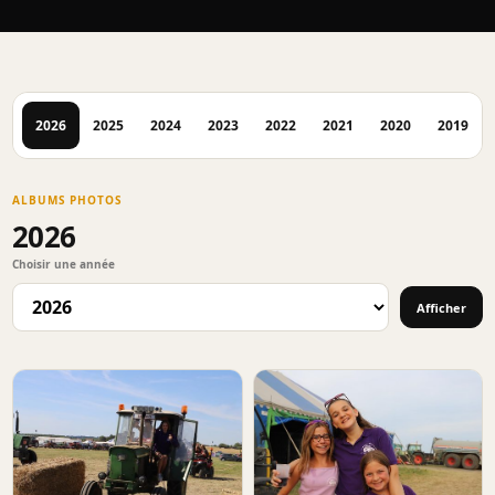
2026
2025
2024
2023
2022
2021
2020
2019
ALBUMS PHOTOS
2026
Choisir une année
Afficher