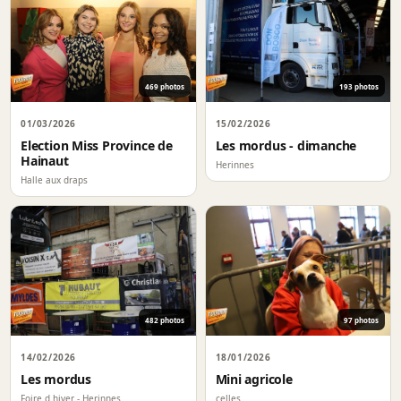
469 photos
193 photos
01/03/2026
15/02/2026
Election Miss Province de
Les mordus - dimanche
Hainaut
Herinnes
Halle aux draps
482 photos
97 photos
14/02/2026
18/01/2026
Les mordus
Mini agricole
Foire d hiver - Herinnes
celles