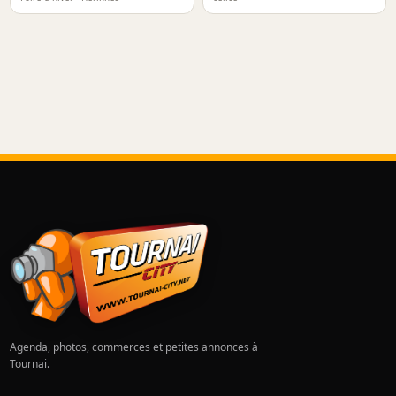
Agenda, photos, commerces et petites annonces à
Tournai.