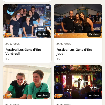
286 photos
654 photos
24/07/2026
24/07/2026
Festival Les Gens d'Ere -
Festival Les Gens d'Ere -
Vendredi
Jeudi
Ere
Ere
180 photos
123 photos