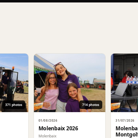
371 photos
714 photos
01/08/2026
31/07/2026
Molenbaix 2026
Molenbai
Montgolf
Molenbaix