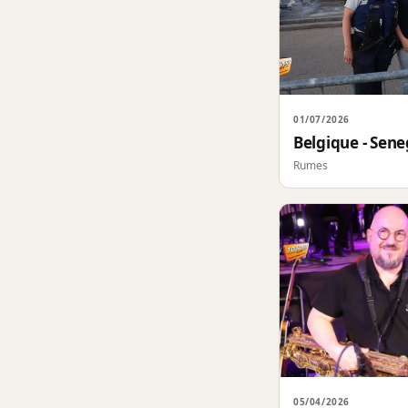
01/07/2026
Belgique - Sene
Rumes
05/04/2026