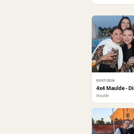
05/07/2026
4x4 Maulde - 
Maulde