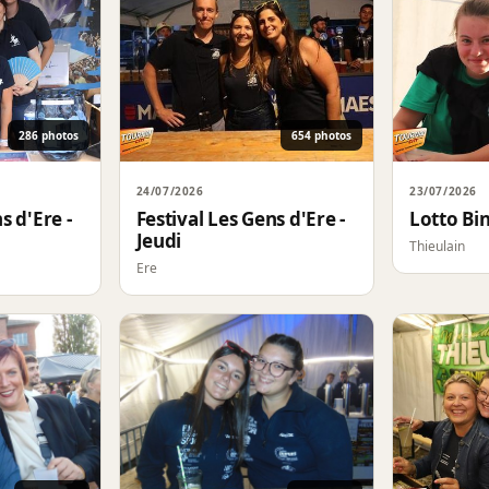
286 photos
654 photos
24/07/2026
23/07/2026
s d'Ere -
Festival Les Gens d'Ere -
Lotto Bi
Jeudi
Thieulain
Ere