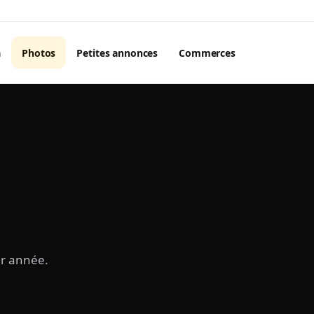
a
Photos
Petites annonces
Commerces
ar année.