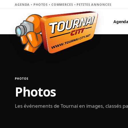
AGENDA • PHOTOS • COMMERCES • PETITES ANNONCES
Agend
PHOTOS
Photos
Les événements de Tournai en images, classés p