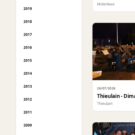
Molenbaix
2019
2018
2017
2016
2015
2014
2013
26/07/2026
Thieulain - Di
2012
Thieulain
2011
2009