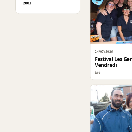
2003
24/07/2026
Festival Les Gen
Vendredi
Ere