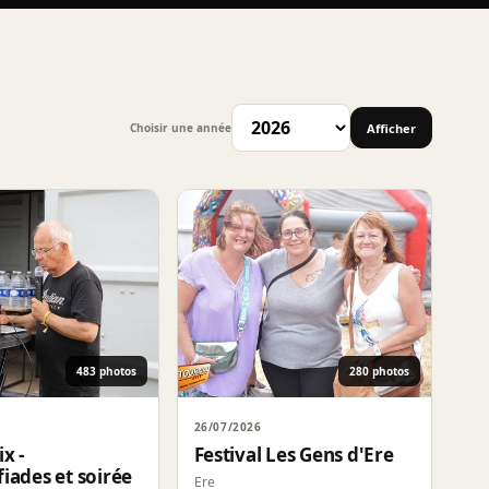
Afficher
Choisir une année
483 photos
280 photos
26/07/2026
x -
Festival Les Gens d'Ere
iades et soirée
Ere