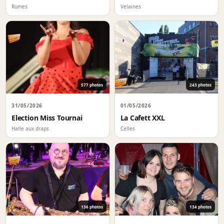
Rumes
Velaines
577 photos
243 photos
31/05/2026
01/05/2026
Election Miss Tournai
La Cafett XXL
Halle aux draps
Celles
136 photos
134 photos