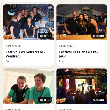
286 photos
654 photos
24/07/2026
24/07/2026
Festival Les Gens d'Ere -
Festival Les Gens d'Ere -
Vendredi
Jeudi
Ere
Ere
180 photos
123 photos