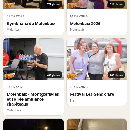
371 photos
714 photos
02/08/2026
01/08/2026
Gymkhana de Molenbaix
Molenbaix 2026
Molenbaix
Molenbaix
483 photos
280 photos
31/07/2026
26/07/2026
Molenbaix - Montgolfiades
Festival Les Gens d'Ere
et soirée ambiance
Ere
chapiteaux
Molenbaix