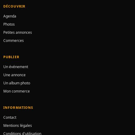
DÉCOUVRIR
Agenda
Photos
Petites annonces
Commerces
PUBLIER
Un événement
Une annonce
Un album photo
Mon commerce
INFORMATIONS
Contact
Mentions légales
Conditions d'utilisation