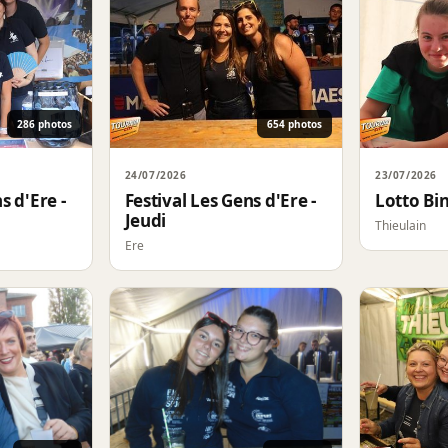
286 photos
654 photos
24/07/2026
23/07/2026
s d'Ere -
Festival Les Gens d'Ere -
Lotto Bi
Jeudi
Thieulain
Ere