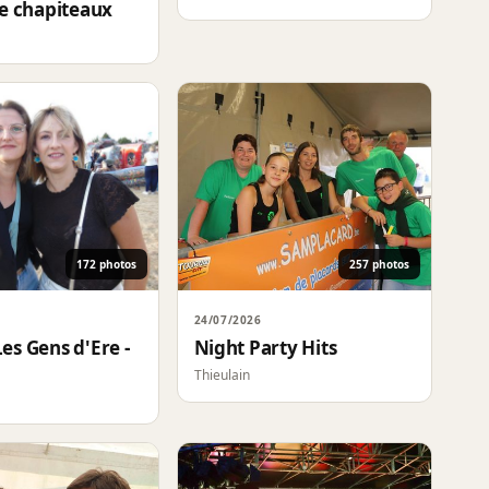
e chapiteaux
172 photos
257 photos
24/07/2026
Les Gens d'Ere -
Night Party Hits
Thieulain