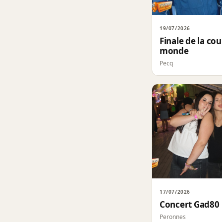
19/07/2026
Finale de la co
monde
Pecq
17/07/2026
Concert Gad80
Peronnes