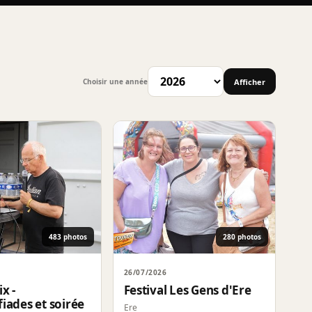
Afficher
Choisir une année
483 photos
280 photos
26/07/2026
x -
Festival Les Gens d'Ere
iades et soirée
Ere