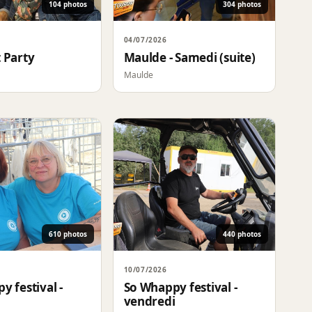
104 photos
304 photos
04/07/2026
 Party
Maulde - Samedi (suite)
Maulde
610 photos
440 photos
10/07/2026
y festival -
So Whappy festival -
vendredi