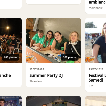
ambianc
Molenbaix
686 photos
367 photos
25/07/2026
25/07/2026
manche
Summer Party DJ
Festival 
Samedi
Thieulain
Ere