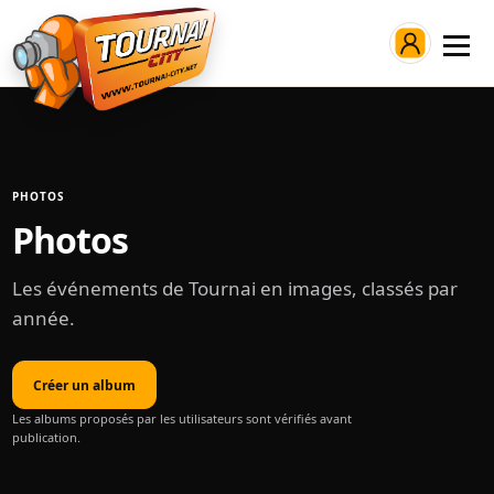
Connexion
PHOTOS
Photos
Les événements de Tournai en images, classés par
année.
Créer un album
Les albums proposés par les utilisateurs sont vérifiés avant
publication.