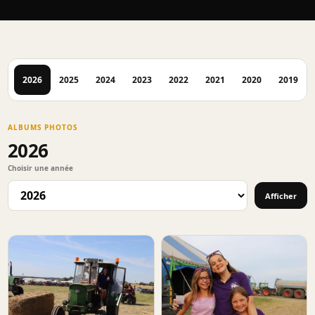
2026
2025
2024
2023
2022
2021
2020
2019
ALBUMS PHOTOS
2026
Choisir une année
Afficher