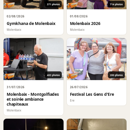
371 photos
714 photos
02/08/2026
01/08/2026
Gymkhana de Molenbaix
Molenbaix 2026
Molenbaix
Molenbaix
483 photos
280 photos
31/07/2026
26/07/2026
Molenbaix - Montgolfiades
Festival Les Gens d'Ere
et soirée ambiance
Ere
chapiteaux
Molenbaix