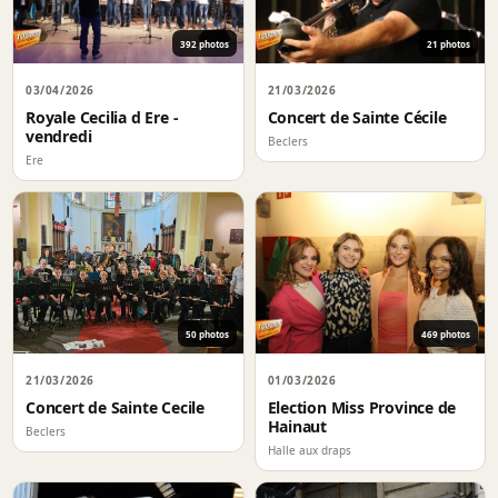
392 photos
21 photos
03/04/2026
21/03/2026
Royale Cecilia d Ere -
Concert de Sainte Cécile
vendredi
Beclers
Ere
50 photos
469 photos
21/03/2026
01/03/2026
Concert de Sainte Cecile
Election Miss Province de
Hainaut
Beclers
Halle aux draps