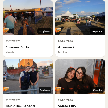
332 photos
356 photos
03/07/2026
02/07/2026
Summer Party
Afterwork
Maulde
Maulde
96 photos
102 photos
01/07/2026
27/06/2026
Belgique - Senegal
Soiree Fluo