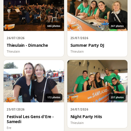
686 photos
367 photos
26/07/2026
25/07/2026
Thieulain - Dimanche
Summer Party DJ
Thieulain
Thieulain
172 photos
257 photos
25/07/2026
24/07/2026
Festival Les Gens d'Ere -
Night Party Hits
Samedi
Thieulain
Ere