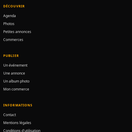
DÉCOUVRIR
Agenda
Photos
Petites annonces
Commerces
PUBLIER
Un événement
Une annonce
Un album photo
Mon commerce
INFORMATIONS
Contact
Mentions légales
Conditions d'utilisation