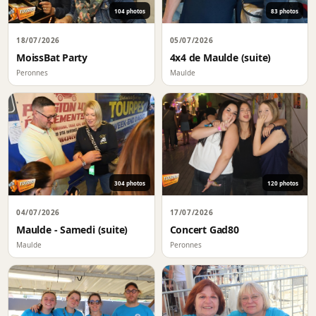
104 photos
83 photos
18/07/2026
05/07/2026
MoissBat Party
4x4 de Maulde (suite)
Peronnes
Maulde
304 photos
120 photos
04/07/2026
17/07/2026
Maulde - Samedi (suite)
Concert Gad80
Maulde
Peronnes