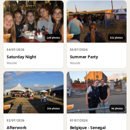
249 photos
332 photos
04/07/2026
03/07/2026
Saturday Night
Summer Party
Maulde
Maulde
356 photos
96 photos
02/07/2026
01/07/2026
Afterwork
Belgique - Senegal