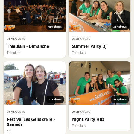
686 photos
367 photos
26/07/2026
25/07/2026
Thieulain - Dimanche
Summer Party DJ
Thieulain
Thieulain
172 photos
257 photos
25/07/2026
24/07/2026
Festival Les Gens d'Ere -
Night Party Hits
Samedi
Thieulain
Ere