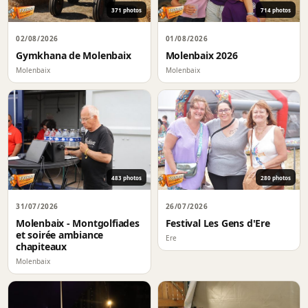
371 photos
714 photos
02/08/2026
01/08/2026
Gymkhana de Molenbaix
Molenbaix 2026
Molenbaix
Molenbaix
483 photos
280 photos
31/07/2026
26/07/2026
Molenbaix - Montgolfiades
Festival Les Gens d'Ere
et soirée ambiance
Ere
chapiteaux
Molenbaix