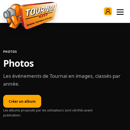
Connexion
PHOTOS
Photos
Les événements de Tournai en images, classés par
année.
Créer un album
Les albums proposés par les utilisateurs sont vérifiés avant
publication.