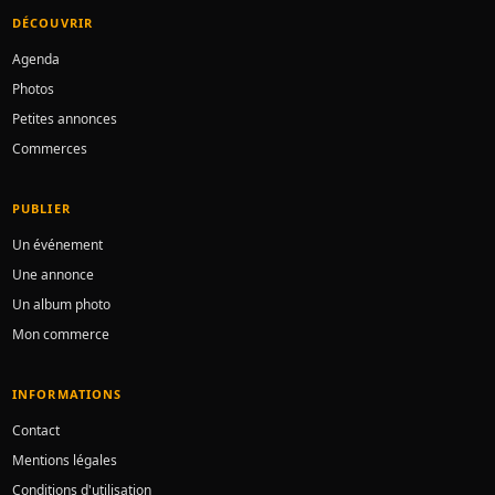
DÉCOUVRIR
Agenda
Photos
Petites annonces
Commerces
PUBLIER
Un événement
Une annonce
Un album photo
Mon commerce
INFORMATIONS
Contact
Mentions légales
Conditions d'utilisation