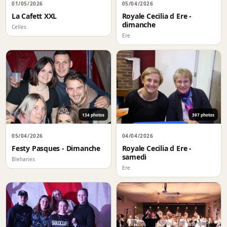
01/05/2026
05/04/2026
La Cafett XXL
Royale Cecilia d Ere -
dimanche
Celles
Ere
134 photos
397 photos
05/04/2026
04/04/2026
Festy Pasques - Dimanche
Royale Cecilia d Ere -
samedi
Bleharies
Ere