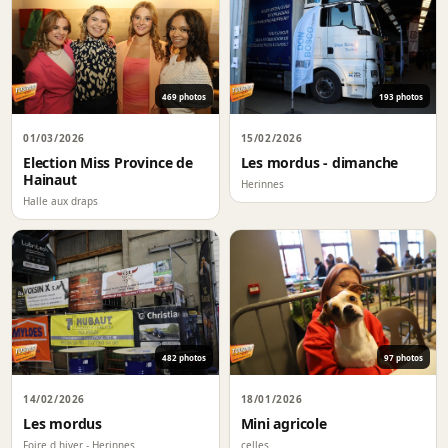
469 photos
193 photos
01/03/2026
15/02/2026
Election Miss Province de
Les mordus - dimanche
Hainaut
Herinnes
Halle aux draps
482 photos
97 photos
14/02/2026
18/01/2026
Les mordus
Mini agricole
Foire d hiver - Herinnes
celles