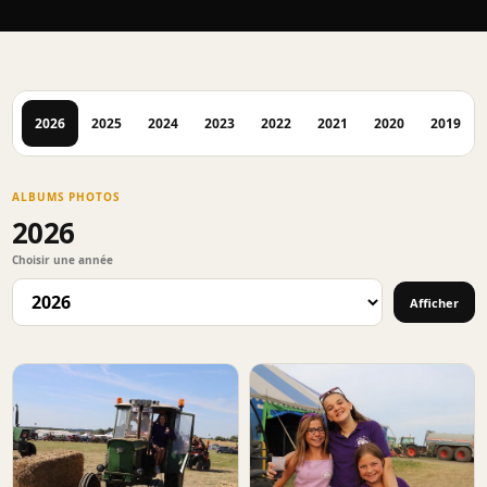
2026
2025
2024
2023
2022
2021
2020
2019
ALBUMS PHOTOS
2026
Choisir une année
Afficher