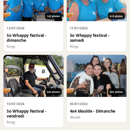
143 photos
610 photos
12/07/2026
11/07/2026
So Whappy festival -
So Whappy festival -
dimanche
samedi
Rongy
Rongy
440 photos
965 photos
10/07/2026
05/07/2026
So Whappy festival -
4x4 Maulde - Dimanche
vendredi
Maulde
Rongy