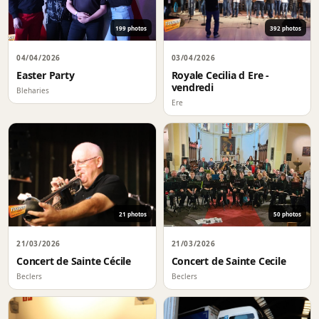
199 photos
392 photos
04/04/2026
03/04/2026
Easter Party
Royale Cecilia d Ere -
vendredi
Bleharies
Ere
21 photos
50 photos
21/03/2026
21/03/2026
Concert de Sainte Cécile
Concert de Sainte Cecile
Beclers
Beclers