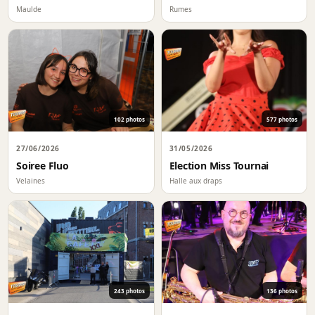
Maulde
Rumes
102 photos
577 photos
27/06/2026
31/05/2026
Soiree Fluo
Election Miss Tournai
Velaines
Halle aux draps
243 photos
136 photos