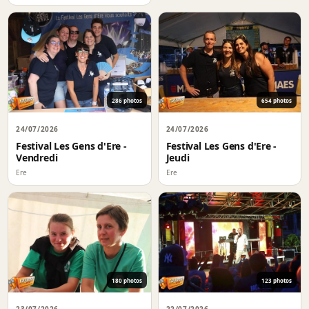
286 photos
654 photos
24/07/2026
24/07/2026
Festival Les Gens d'Ere -
Festival Les Gens d'Ere -
Vendredi
Jeudi
Ere
Ere
180 photos
123 photos