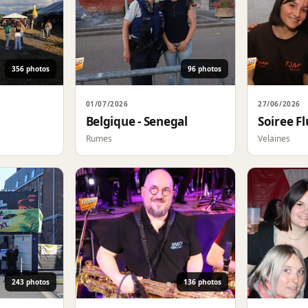
356 photos
96 photos
01/07/2026
27/06/2026
Belgique - Senegal
Soiree F
Rumes
Velaines
243 photos
136 photos