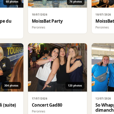
68 photos
76 photos
18/07/2026
18/07/2026
upe du
MoissBat Party
MoissBat
Peronnes
Peronnes
304 photos
120 photos
17/07/2026
12/07/2026
 (suite)
Concert Gad80
So Whapp
dimanch
Peronnes