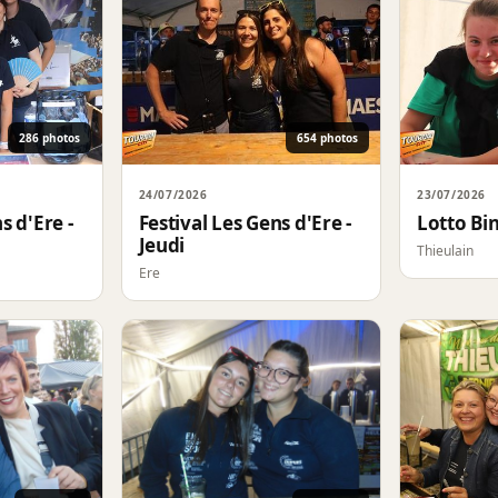
286 photos
654 photos
24/07/2026
23/07/2026
s d'Ere -
Festival Les Gens d'Ere -
Lotto Bi
Jeudi
Thieulain
Ere