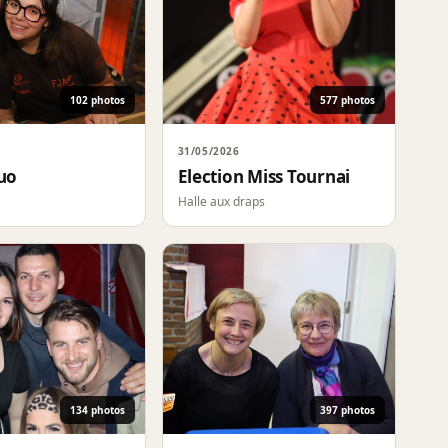
102 photos
577 photos
31/05/2026
luo
Election Miss Tournai
Halle aux draps
134 photos
397 photos