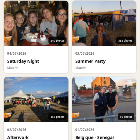
249 photos
332 photos
04/07/2026
03/07/2026
Saturday Night
Summer Party
Maulde
Maulde
356 photos
96 photos
02/07/2026
01/07/2026
Afterwork
Belgique - Senegal