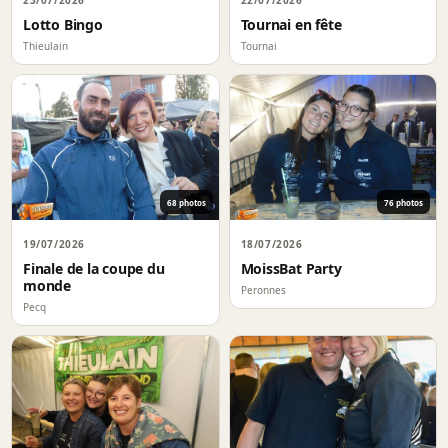
23/07/2026
22/07/2026
Lotto Bingo
Tournai en fête
Thieulain
Tournai
68 photos
76 photos
19/07/2026
18/07/2026
Finale de la coupe du
MoissBat Party
monde
Peronnes
Pecq