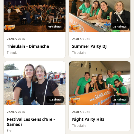
686 photos
367 photos
26/07/2026
25/07/2026
Thieulain - Dimanche
Summer Party DJ
Thieulain
Thieulain
172 photos
257 photos
25/07/2026
24/07/2026
Festival Les Gens d'Ere -
Night Party Hits
Samedi
Thieulain
Ere