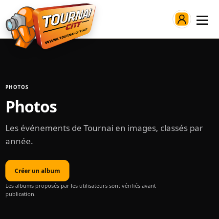
Connexion
PHOTOS
Photos
Les événements de Tournai en images, classés par
année.
Créer un album
Les albums proposés par les utilisateurs sont vérifiés avant
publication.