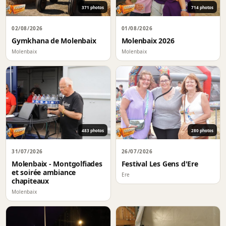
371 photos
714 photos
02/08/2026
01/08/2026
Gymkhana de Molenbaix
Molenbaix 2026
Molenbaix
Molenbaix
483 photos
280 photos
31/07/2026
26/07/2026
Molenbaix - Montgolfiades
Festival Les Gens d'Ere
et soirée ambiance
Ere
chapiteaux
Molenbaix