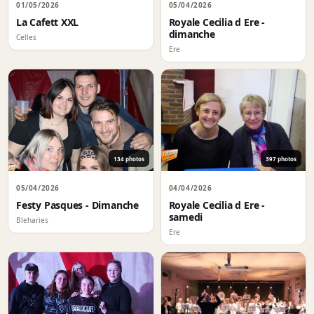
01/05/2026
05/04/2026
La Cafett XXL
Royale Cecilia d Ere -
dimanche
Celles
Ere
134 photos
397 photos
05/04/2026
04/04/2026
Festy Pasques - Dimanche
Royale Cecilia d Ere -
samedi
Bleharies
Ere