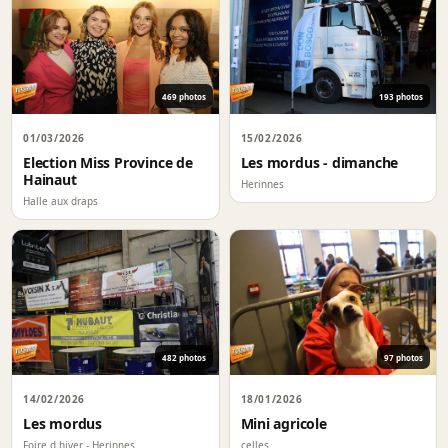
469 photos
193 photos
01/03/2026
15/02/2026
Election Miss Province de
Les mordus - dimanche
Hainaut
Herinnes
Halle aux draps
482 photos
97 photos
14/02/2026
18/01/2026
Les mordus
Mini agricole
Foire d hiver - Herinnes
celles