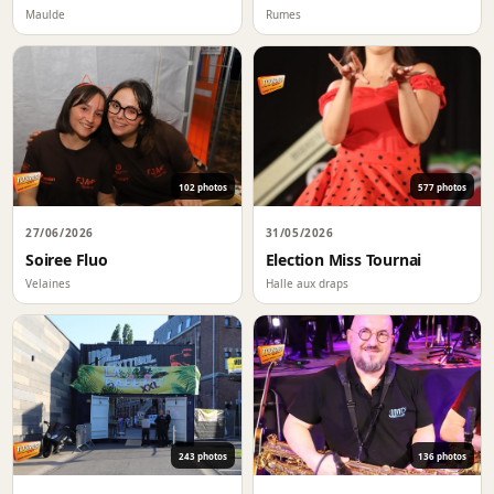
Maulde
Rumes
102 photos
577 photos
27/06/2026
31/05/2026
Soiree Fluo
Election Miss Tournai
Velaines
Halle aux draps
243 photos
136 photos