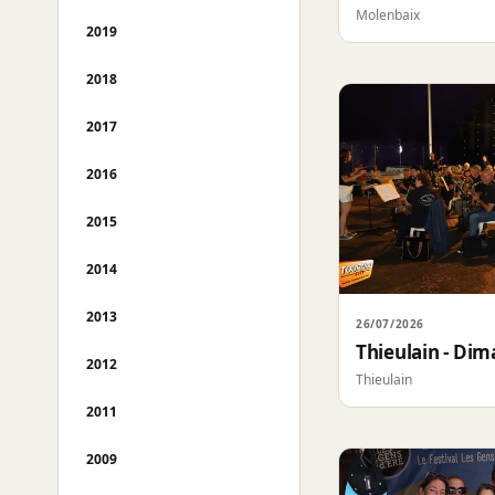
Molenbaix
2019
2018
2017
2016
2015
2014
2013
26/07/2026
Thieulain - Di
2012
Thieulain
2011
2009