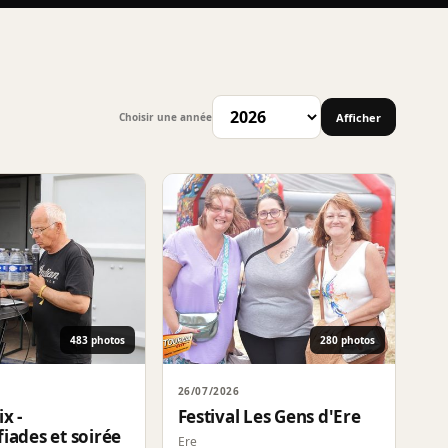
Afficher
Choisir une année
483 photos
280 photos
26/07/2026
x -
Festival Les Gens d'Ere
iades et soirée
Ere