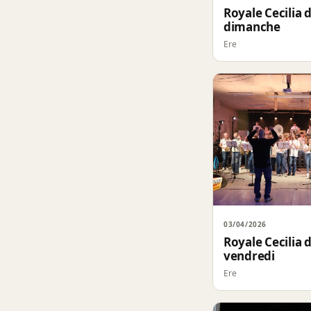
Royale Cecilia d
dimanche
Ere
03/04/2026
Royale Cecilia d
vendredi
Ere