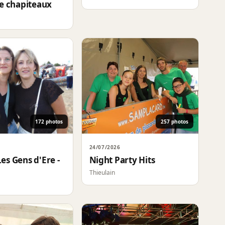
e chapiteaux
172 photos
257 photos
24/07/2026
Les Gens d'Ere -
Night Party Hits
Thieulain