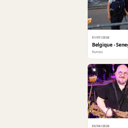
01/07/2026
Belgique - Sene
Rumes
05/04/2026