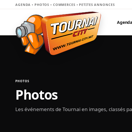
AGENDA • PHOTOS • COMMERCES • PETITES ANNONCES
Agend
PHOTOS
Photos
Les événements de Tournai en images, classés p