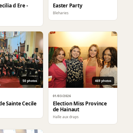
cilia d Ere -
Easter Party
Bleharies
50 photos
469 photos
01/03/2026
de Sainte Cecile
Election Miss Province
de Hainaut
Halle aux draps