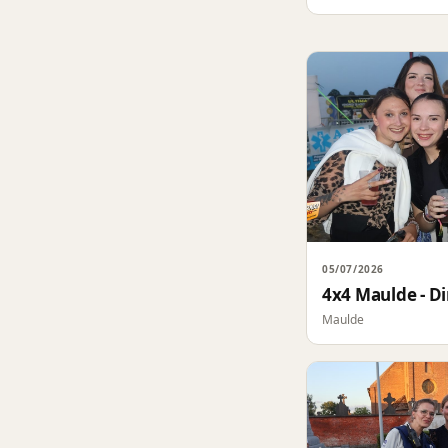
05/07/2026
4x4 Maulde - 
Maulde