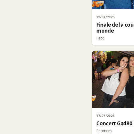
19/07/2026
Finale de la co
monde
Pecq
17/07/2026
Concert Gad80
Peronnes