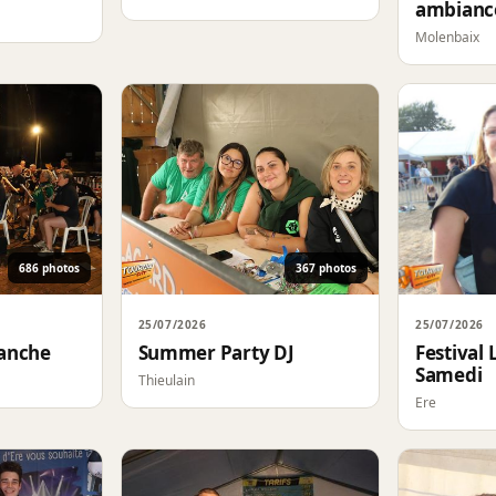
ambianc
Molenbaix
686 photos
367 photos
25/07/2026
25/07/2026
manche
Summer Party DJ
Festival 
Samedi
Thieulain
Ere