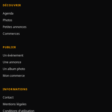
DÉCOUVRIR
Agenda
Photos
Petites annonces
Commerces
PUBLIER
Un événement
Une annonce
Un album photo
Mon commerce
INFORMATIONS
Contact
Mentions légales
Conditions d'utilisation