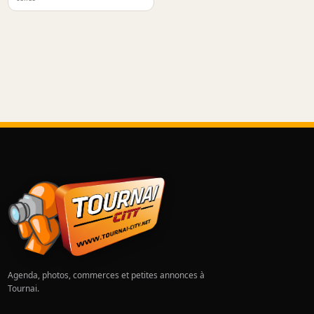
Agenda, photos, commerces et petites annonces à
Tournai.