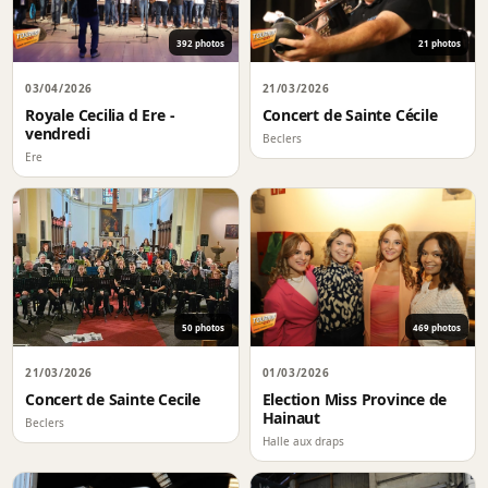
392 photos
21 photos
03/04/2026
21/03/2026
Royale Cecilia d Ere -
Concert de Sainte Cécile
vendredi
Beclers
Ere
50 photos
469 photos
21/03/2026
01/03/2026
Concert de Sainte Cecile
Election Miss Province de
Hainaut
Beclers
Halle aux draps