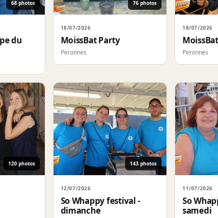
68 photos
76 photos
18/07/2026
18/07/2026
upe du
MoissBat Party
MoissBat
Peronnes
Peronnes
120 photos
143 photos
12/07/2026
11/07/2026
So Whappy festival -
So Whapp
dimanche
samedi