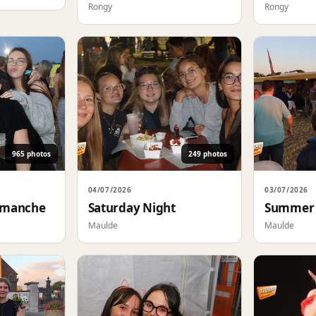
Rongy
Rongy
965 photos
249 photos
04/07/2026
03/07/2026
Dimanche
Saturday Night
Summer 
Maulde
Maulde