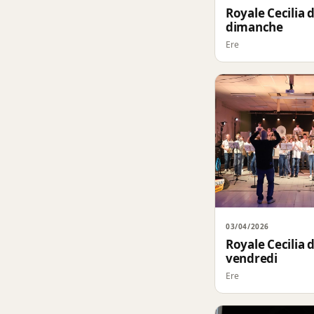
Royale Cecilia d
dimanche
Ere
03/04/2026
Royale Cecilia d
vendredi
Ere