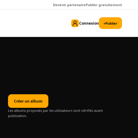
Devenir partenaire
Publier gratuitement
Connexion
+
Publier
Créer un album
Les albums proposés par les utilisateurs sont vérifiés avant
publication.