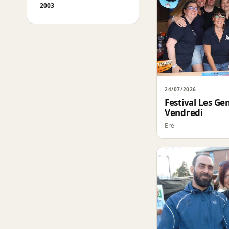
2003
24/07/2026
Festival Les Gen
Vendredi
Ere