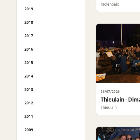
Molenbaix
2019
2018
2017
2016
2015
2014
2013
26/07/2026
Thieulain - Di
2012
Thieulain
2011
2009