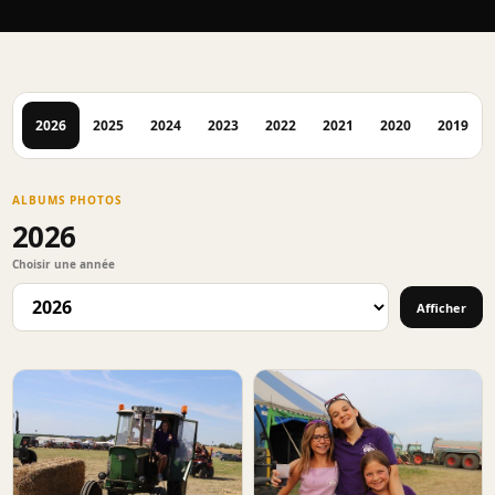
2026
2025
2024
2023
2022
2021
2020
2019
ALBUMS PHOTOS
2026
Choisir une année
Afficher