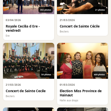
392 photos
21 photos
03/04/2026
21/03/2026
Royale Cecilia d Ere -
Concert de Sainte Cécile
vendredi
Beclers
Ere
50 photos
469 photos
21/03/2026
01/03/2026
Concert de Sainte Cecile
Election Miss Province de
Hainaut
Beclers
Halle aux draps