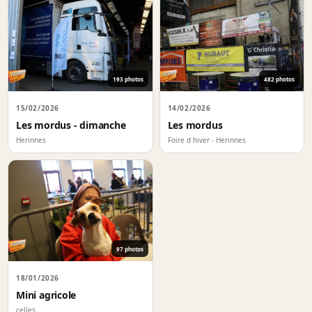
193 photos
482 photos
15/02/2026
14/02/2026
Les mordus - dimanche
Les mordus
Herinnes
Foire d hiver - Herinnes
97 photos
18/01/2026
Mini agricole
celles