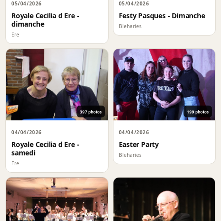
05/04/2026
05/04/2026
Royale Cecilia d Ere -
Festy Pasques - Dimanche
dimanche
Bleharies
Ere
397 photos
199 photos
04/04/2026
04/04/2026
Royale Cecilia d Ere -
Easter Party
samedi
Bleharies
Ere