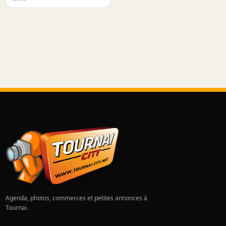
Agenda, photos, commerces et petites annonces à
Tournai.