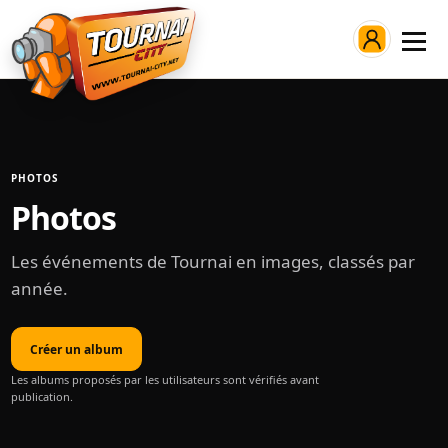
Connexion
PHOTOS
Photos
Les événements de Tournai en images, classés par
année.
Créer un album
Les albums proposés par les utilisateurs sont vérifiés avant
publication.