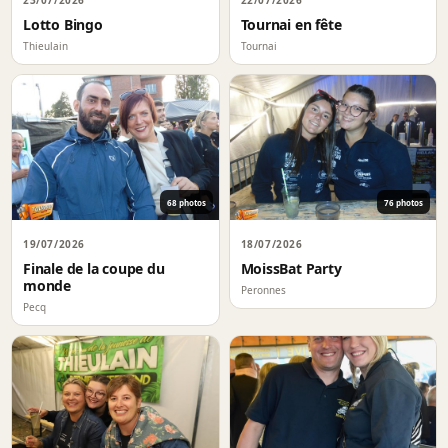
23/07/2026
22/07/2026
Lotto Bingo
Tournai en fête
Thieulain
Tournai
68 photos
76 photos
19/07/2026
18/07/2026
Finale de la coupe du
MoissBat Party
monde
Peronnes
Pecq