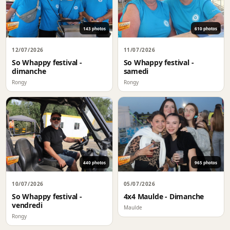
143 photos
610 photos
12/07/2026
11/07/2026
So Whappy festival -
So Whappy festival -
dimanche
samedi
Rongy
Rongy
440 photos
965 photos
10/07/2026
05/07/2026
So Whappy festival -
4x4 Maulde - Dimanche
vendredi
Maulde
Rongy