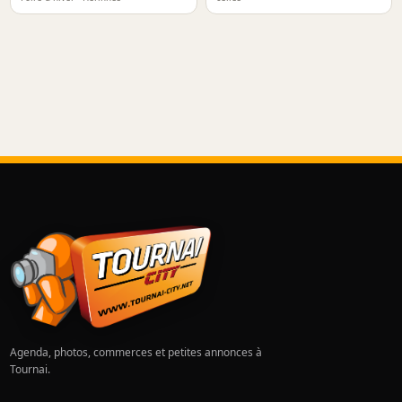
Agenda, photos, commerces et petites annonces à
Tournai.