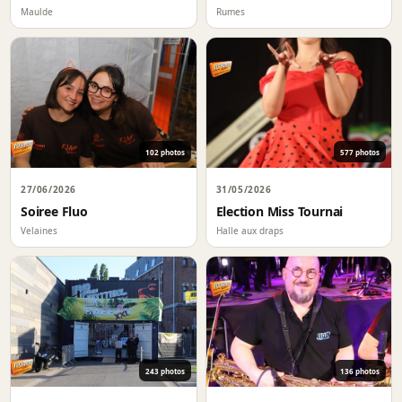
Maulde
Rumes
102 photos
577 photos
27/06/2026
31/05/2026
Soiree Fluo
Election Miss Tournai
Velaines
Halle aux draps
243 photos
136 photos