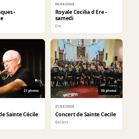
04/04/2026
sques -
Royale Cecilia d Ere -
he
samedi
Ere
21 photos
50 photos
21/03/2026
de Sainte Cécile
Concert de Sainte Cecile
Beclers