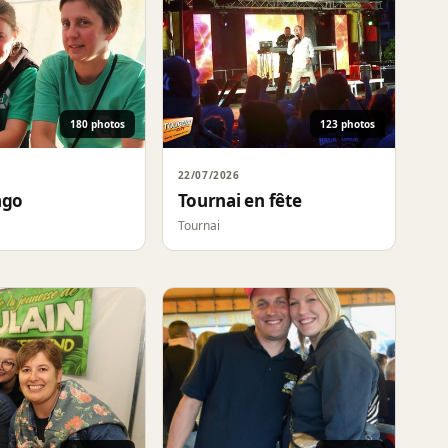
180 photos
123 photos
22/07/2026
ngo
Tournai en fête
Tournai