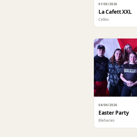
01/05/2026
La Cafett XXL
Celles
04/04/2026
Easter Party
Bleharies