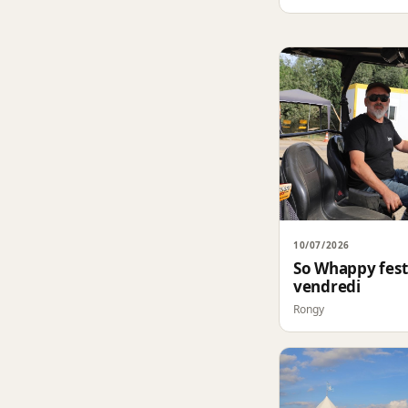
10/07/2026
So Whappy festi
vendredi
Rongy