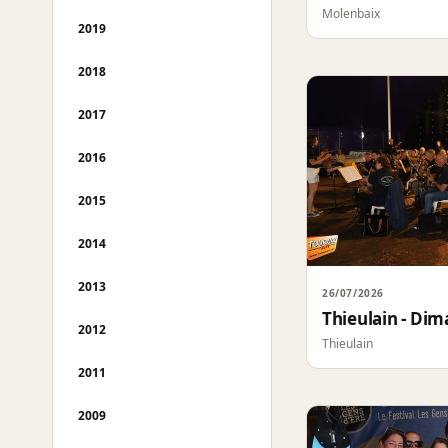
Molenbaix
2019
2018
2017
2016
2015
2014
2013
26/07/2026
Thieulain - Di
2012
Thieulain
2011
2009