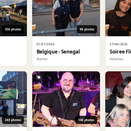
356 photos
96 photos
01/07/2026
27/06/2026
Belgique - Senegal
Soiree F
Rumes
Velaines
243 photos
136 photos