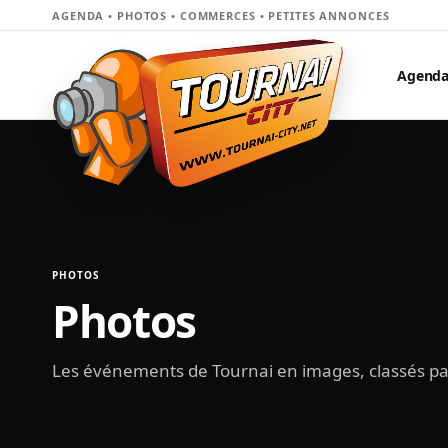
AGENDA • PHOTOS • COMMERCES • PETITES ANNONCES
Agend
PHOTOS
Photos
Les événements de Tournai en images, classés p