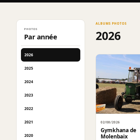
ALBUMS PHOTOS
PHOTOS
2026
Par année
2026
2025
2024
2023
2022
2021
02/08/2026
Gymkhana de
2020
Molenbaix