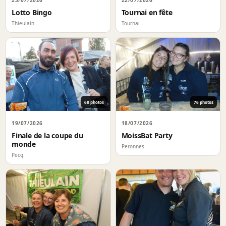
23/07/2026
22/07/2026
Lotto Bingo
Tournai en fête
Thieulain
Tournai
68 photos
76 photos
19/07/2026
18/07/2026
Finale de la coupe du
MoissBat Party
monde
Peronnes
Pecq