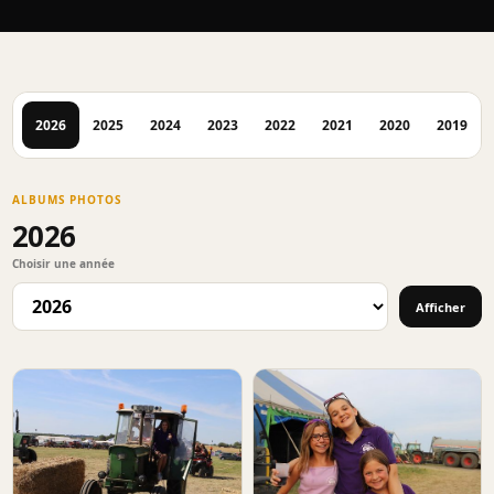
2026
2025
2024
2023
2022
2021
2020
2019
ALBUMS PHOTOS
2026
Choisir une année
Afficher