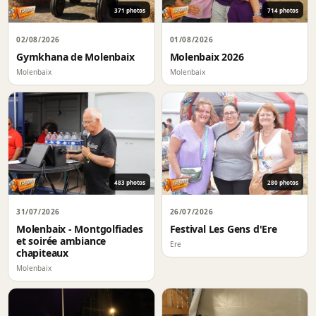
371 photos
714 photos
02/08/2026
01/08/2026
Gymkhana de Molenbaix
Molenbaix 2026
Molenbaix
Molenbaix
483 photos
280 photos
31/07/2026
26/07/2026
Molenbaix - Montgolfiades
Festival Les Gens d'Ere
et soirée ambiance
Ere
chapiteaux
Molenbaix