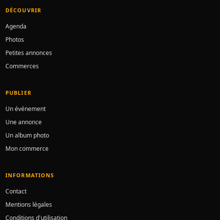
DÉCOUVRIR
Agenda
Photos
Petites annonces
Commerces
PUBLIER
Un événement
Une annonce
Un album photo
Mon commerce
INFORMATIONS
Contact
Mentions légales
Conditions d'utilisation