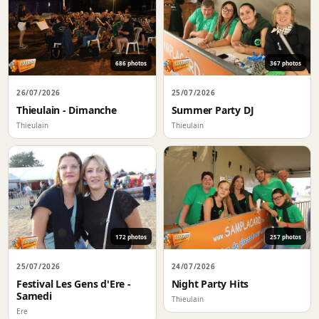
686 photos
367 photos
26/07/2026
25/07/2026
Thieulain - Dimanche
Summer Party DJ
Thieulain
Thieulain
172 photos
257 photos
25/07/2026
24/07/2026
Festival Les Gens d'Ere -
Night Party Hits
Samedi
Thieulain
Ere