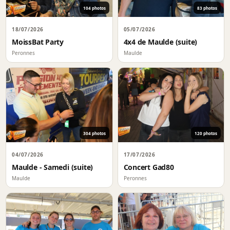
104 photos
83 photos
18/07/2026
05/07/2026
MoissBat Party
4x4 de Maulde (suite)
Peronnes
Maulde
304 photos
120 photos
04/07/2026
17/07/2026
Maulde - Samedi (suite)
Concert Gad80
Maulde
Peronnes