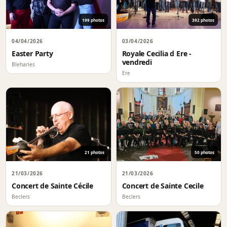
199 photos
392 photos
04/04/2026
03/04/2026
Easter Party
Royale Cecilia d Ere -
vendredi
Bleharies
Ere
21 photos
50 photos
21/03/2026
21/03/2026
Concert de Sainte Cécile
Concert de Sainte Cecile
Beclers
Beclers