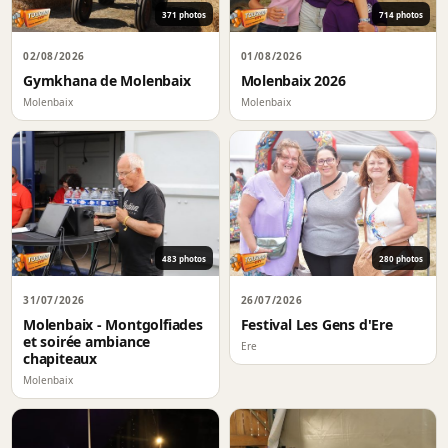
371 photos
714 photos
02/08/2026
01/08/2026
Gymkhana de Molenbaix
Molenbaix 2026
Molenbaix
Molenbaix
483 photos
280 photos
31/07/2026
26/07/2026
Molenbaix - Montgolfiades
Festival Les Gens d'Ere
et soirée ambiance
Ere
chapiteaux
Molenbaix