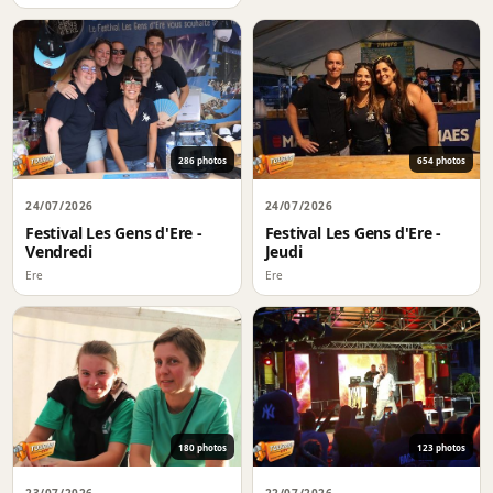
286 photos
654 photos
24/07/2026
24/07/2026
Festival Les Gens d'Ere -
Festival Les Gens d'Ere -
Vendredi
Jeudi
Ere
Ere
180 photos
123 photos