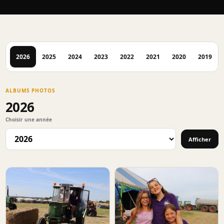
2026
2025
2024
2023
2022
2021
2020
2019
ALBUMS PHOTOS
2026
Choisir une année
Afficher