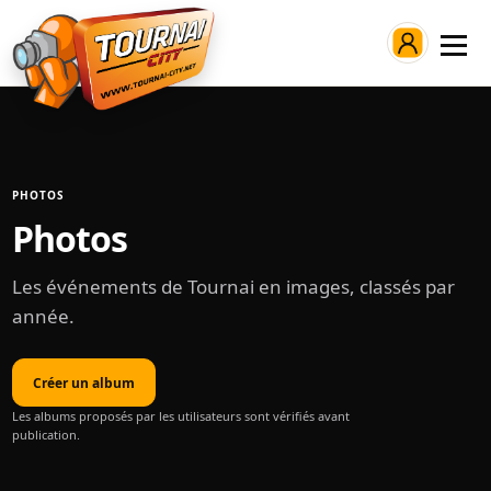
Connexion
PHOTOS
Photos
Les événements de Tournai en images, classés par
année.
Créer un album
Les albums proposés par les utilisateurs sont vérifiés avant
publication.