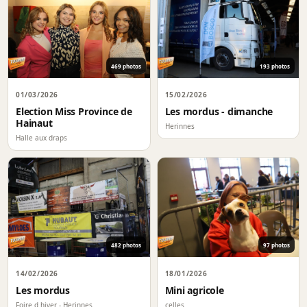
469 photos
193 photos
01/03/2026
15/02/2026
Election Miss Province de
Les mordus - dimanche
Hainaut
Herinnes
Halle aux draps
482 photos
97 photos
14/02/2026
18/01/2026
Les mordus
Mini agricole
Foire d hiver - Herinnes
celles