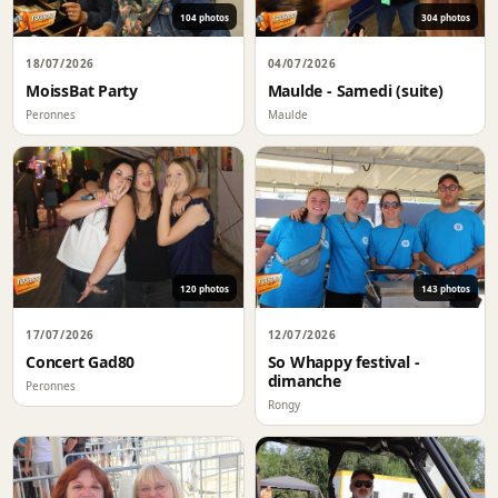
104 photos
304 photos
18/07/2026
04/07/2026
MoissBat Party
Maulde - Samedi (suite)
Peronnes
Maulde
120 photos
143 photos
17/07/2026
12/07/2026
Concert Gad80
So Whappy festival -
dimanche
Peronnes
Rongy