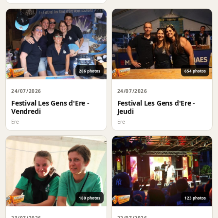
286 photos
654 photos
24/07/2026
24/07/2026
Festival Les Gens d'Ere -
Festival Les Gens d'Ere -
Vendredi
Jeudi
Ere
Ere
180 photos
123 photos