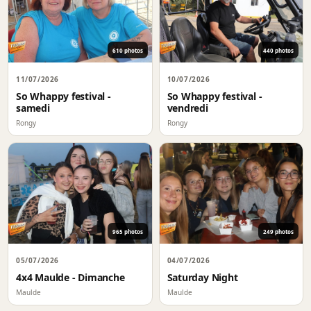
610 photos
440 photos
11/07/2026
10/07/2026
So Whappy festival -
So Whappy festival -
samedi
vendredi
Rongy
Rongy
965 photos
249 photos
05/07/2026
04/07/2026
4x4 Maulde - Dimanche
Saturday Night
Maulde
Maulde