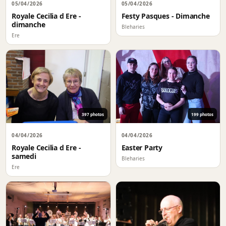
05/04/2026
05/04/2026
Royale Cecilia d Ere -
Festy Pasques - Dimanche
dimanche
Bleharies
Ere
397 photos
199 photos
04/04/2026
04/04/2026
Royale Cecilia d Ere -
Easter Party
samedi
Bleharies
Ere