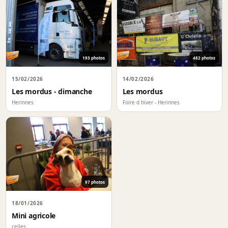
193 photos
482 photos
15/02/2026
14/02/2026
Les mordus - dimanche
Les mordus
Herinnes
Foire d hiver - Herinnes
97 photos
18/01/2026
Mini agricole
celles