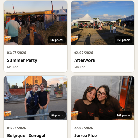
332 photos
356 photos
03/07/2026
02/07/2026
Summer Party
Afterwork
Maulde
Maulde
96 photos
102 photos
01/07/2026
27/06/2026
Belgique - Senegal
Soiree Fluo