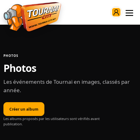
Connexion
PHOTOS
Photos
Les événements de Tournai en images, classés par
année.
Créer un album
Les albums proposés par les utilisateurs sont vérifiés avant
publication.