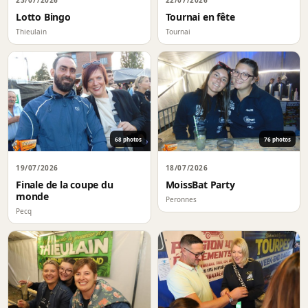
23/07/2026
22/07/2026
Lotto Bingo
Tournai en fête
Thieulain
Tournai
68 photos
76 photos
19/07/2026
18/07/2026
Finale de la coupe du
MoissBat Party
monde
Peronnes
Pecq