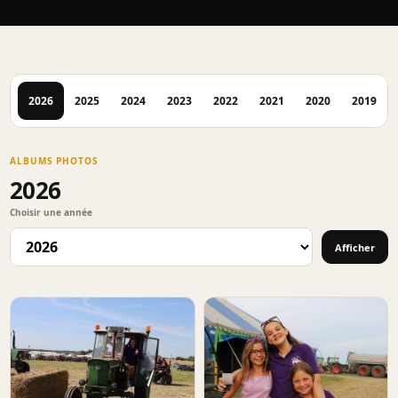
2026
2025
2024
2023
2022
2021
2020
2019
ALBUMS PHOTOS
2026
Choisir une année
Afficher