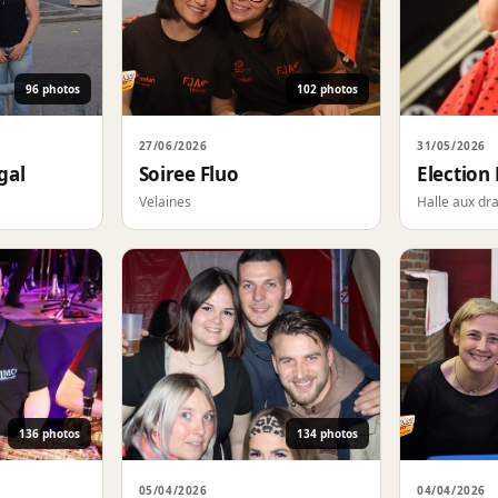
96 photos
102 photos
27/06/2026
31/05/2026
gal
Soiree Fluo
Election
Velaines
Halle aux dr
136 photos
134 photos
05/04/2026
04/04/2026