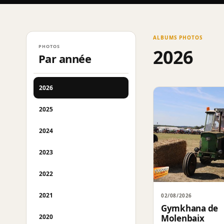
ALBUMS PHOTOS
PHOTOS
2026
Par année
2026
2025
2024
2023
2022
2021
02/08/2026
Gymkhana de
2020
Molenbaix