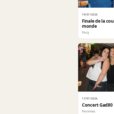
19/07/2026
Finale de la co
monde
Pecq
17/07/2026
Concert Gad80
Peronnes