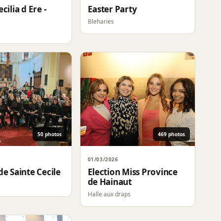
cilia d Ere -
Easter Party
Bleharies
50 photos
469 photos
01/03/2026
de Sainte Cecile
Election Miss Province
de Hainaut
Halle aux draps