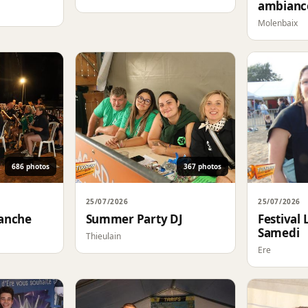
ambianc
Molenbaix
686 photos
367 photos
25/07/2026
25/07/2026
manche
Summer Party DJ
Festival 
Samedi
Thieulain
Ere