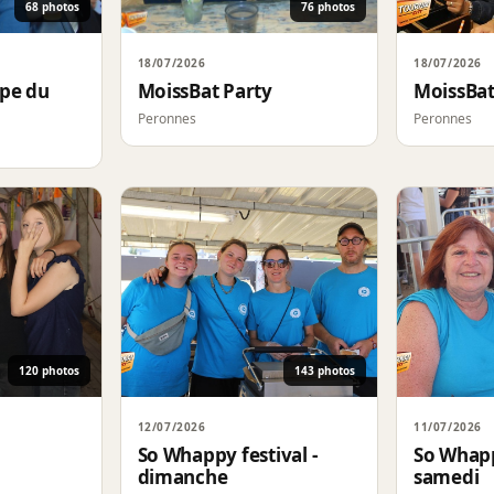
68 photos
76 photos
18/07/2026
18/07/2026
upe du
MoissBat Party
MoissBat
Peronnes
Peronnes
120 photos
143 photos
12/07/2026
11/07/2026
So Whappy festival -
So Whapp
dimanche
samedi