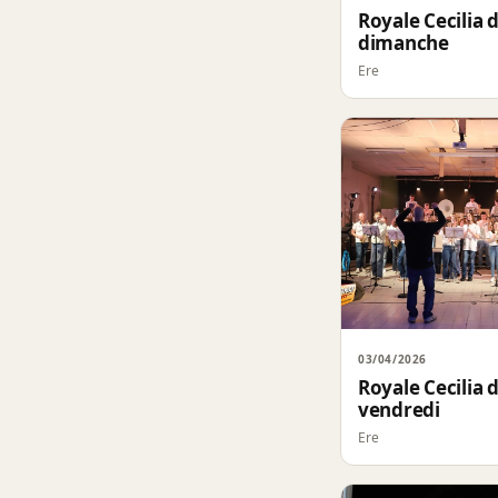
Royale Cecilia d
dimanche
Ere
03/04/2026
Royale Cecilia d
vendredi
Ere