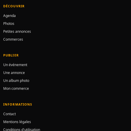
DÉCOUVRIR
Agenda
Photos
Petites annonces
Commerces
PUBLIER
Un événement
Une annonce
Un album photo
Mon commerce
INFORMATIONS
Contact
Mentions légales
Conditions d'utilisation