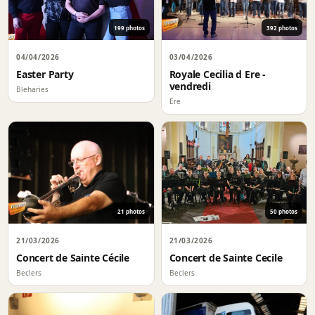
199 photos
392 photos
04/04/2026
03/04/2026
Easter Party
Royale Cecilia d Ere -
vendredi
Bleharies
Ere
21 photos
50 photos
21/03/2026
21/03/2026
Concert de Sainte Cécile
Concert de Sainte Cecile
Beclers
Beclers