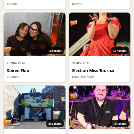
Maulde
Rumes
102 photos
577 photos
27/06/2026
31/05/2026
Soiree Fluo
Election Miss Tournai
Velaines
Halle aux draps
243 photos
136 photos