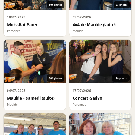
104 photos
83 photos
18/07/2026
05/07/2026
MoissBat Party
4x4 de Maulde (suite)
Peronnes
Maulde
304 photos
120 photos
04/07/2026
17/07/2026
Maulde - Samedi (suite)
Concert Gad80
Maulde
Peronnes