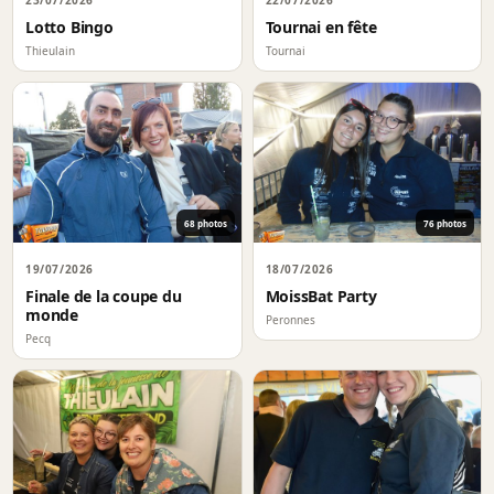
23/07/2026
22/07/2026
Lotto Bingo
Tournai en fête
Thieulain
Tournai
68 photos
76 photos
19/07/2026
18/07/2026
Finale de la coupe du
MoissBat Party
monde
Peronnes
Pecq