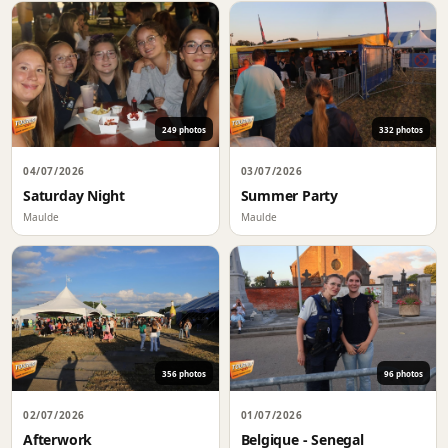
249 photos
332 photos
04/07/2026
03/07/2026
Saturday Night
Summer Party
Maulde
Maulde
356 photos
96 photos
02/07/2026
01/07/2026
Afterwork
Belgique - Senegal