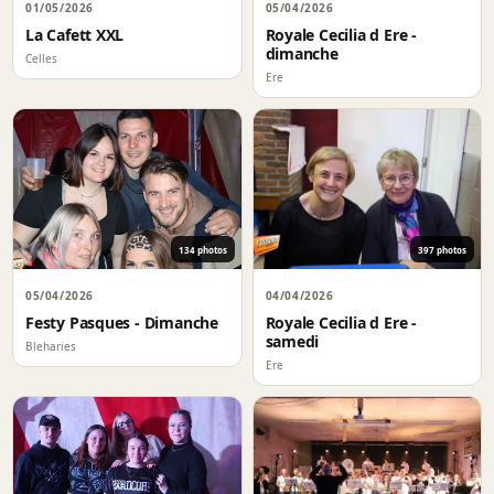
01/05/2026
05/04/2026
La Cafett XXL
Royale Cecilia d Ere -
dimanche
Celles
Ere
134 photos
397 photos
05/04/2026
04/04/2026
Festy Pasques - Dimanche
Royale Cecilia d Ere -
samedi
Bleharies
Ere