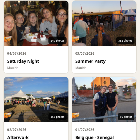
249 photos
332 photos
04/07/2026
03/07/2026
Saturday Night
Summer Party
Maulde
Maulde
356 photos
96 photos
02/07/2026
01/07/2026
Afterwork
Belgique - Senegal