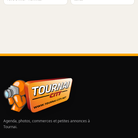
Agenda, photos, commerces et petites annonces à
Tournai.