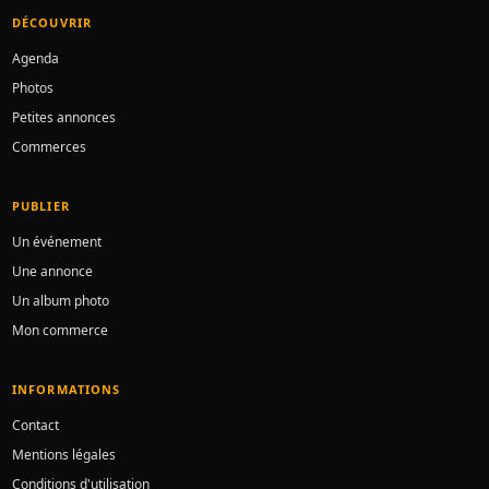
DÉCOUVRIR
Agenda
Photos
Petites annonces
Commerces
PUBLIER
Un événement
Une annonce
Un album photo
Mon commerce
INFORMATIONS
Contact
Mentions légales
Conditions d'utilisation