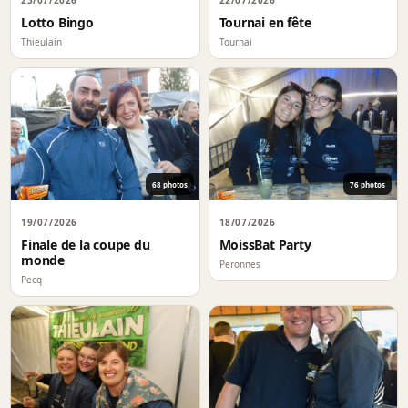
23/07/2026
22/07/2026
Lotto Bingo
Tournai en fête
Thieulain
Tournai
68 photos
76 photos
19/07/2026
18/07/2026
Finale de la coupe du
MoissBat Party
monde
Peronnes
Pecq