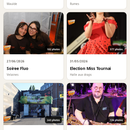
Maulde
Rumes
102 photos
577 photos
27/06/2026
31/05/2026
Soiree Fluo
Election Miss Tournai
Velaines
Halle aux draps
243 photos
136 photos