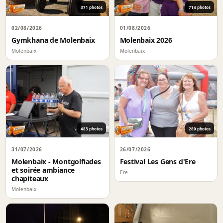
371 photos
714 photos
02/08/2026
01/08/2026
Gymkhana de Molenbaix
Molenbaix 2026
Molenbaix
Molenbaix
483 photos
280 photos
31/07/2026
26/07/2026
Molenbaix - Montgolfiades
Festival Les Gens d'Ere
et soirée ambiance
Ere
chapiteaux
Molenbaix