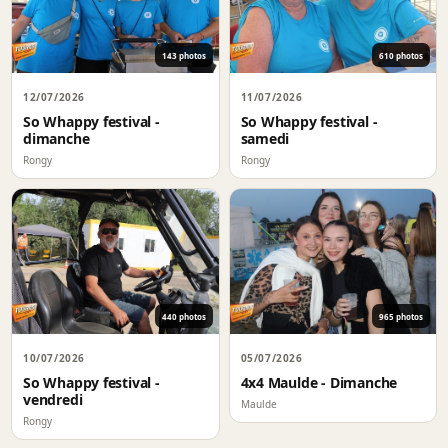
143 photos
610 photos
12/07/2026
11/07/2026
So Whappy festival -
So Whappy festival -
dimanche
samedi
Rongy
Rongy
440 photos
965 photos
10/07/2026
05/07/2026
So Whappy festival -
4x4 Maulde - Dimanche
vendredi
Maulde
Rongy