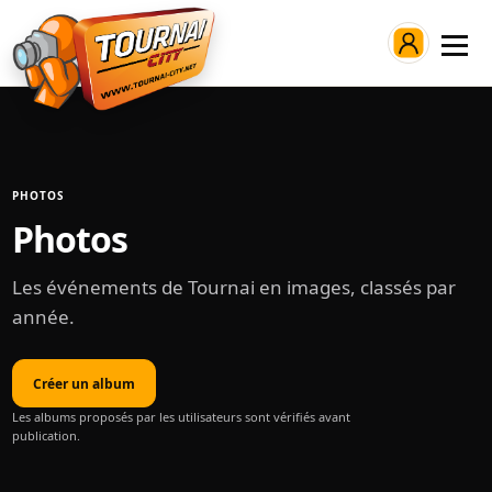
Connexion
PHOTOS
Photos
Les événements de Tournai en images, classés par
année.
Créer un album
Les albums proposés par les utilisateurs sont vérifiés avant
publication.