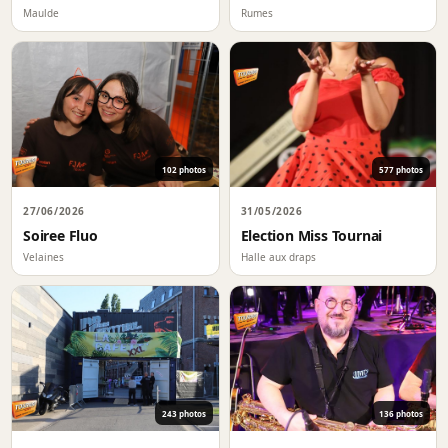
Maulde
Rumes
102 photos
577 photos
27/06/2026
31/05/2026
Soiree Fluo
Election Miss Tournai
Velaines
Halle aux draps
243 photos
136 photos