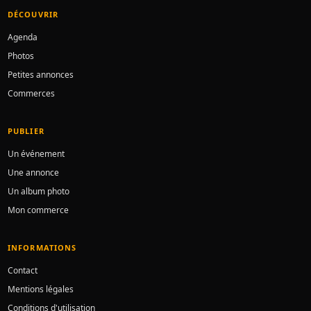
DÉCOUVRIR
Agenda
Photos
Petites annonces
Commerces
PUBLIER
Un événement
Une annonce
Un album photo
Mon commerce
INFORMATIONS
Contact
Mentions légales
Conditions d'utilisation