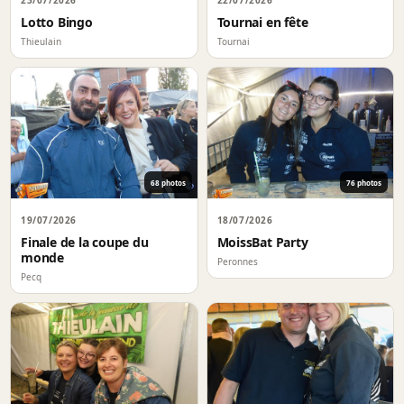
23/07/2026
22/07/2026
Lotto Bingo
Tournai en fête
Thieulain
Tournai
68 photos
76 photos
19/07/2026
18/07/2026
Finale de la coupe du
MoissBat Party
monde
Peronnes
Pecq