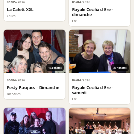
01/05/2026
05/04/2026
La Cafett XXL
Royale Cecilia d Ere -
dimanche
Celles
Ere
134 photos
397 photos
05/04/2026
04/04/2026
Festy Pasques - Dimanche
Royale Cecilia d Ere -
samedi
Bleharies
Ere