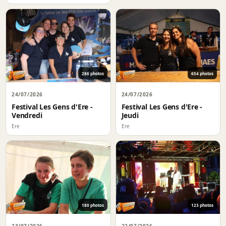
286 photos
654 photos
24/07/2026
24/07/2026
Festival Les Gens d'Ere -
Festival Les Gens d'Ere -
Vendredi
Jeudi
Ere
Ere
180 photos
123 photos