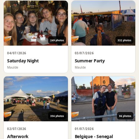
249 photos
332 photos
04/07/2026
03/07/2026
Saturday Night
Summer Party
Maulde
Maulde
356 photos
96 photos
02/07/2026
01/07/2026
Afterwork
Belgique - Senegal