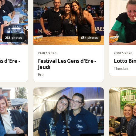
286 photos
654 photos
24/07/2026
23/07/2026
s d'Ere -
Festival Les Gens d'Ere -
Lotto Bi
Jeudi
Thieulain
Ere