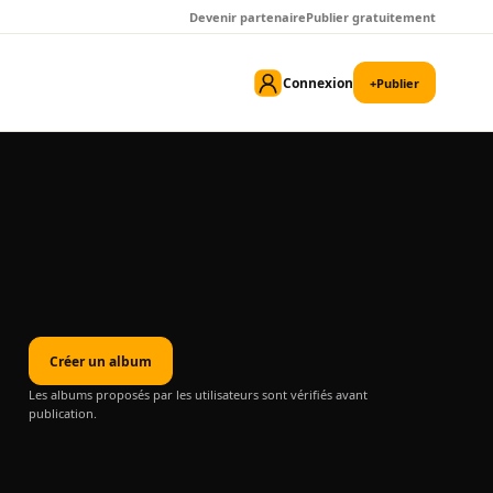
Devenir partenaire
Publier gratuitement
Connexion
+
Publier
Créer un album
Les albums proposés par les utilisateurs sont vérifiés avant
publication.