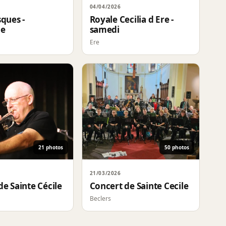
04/04/2026
sques -
Royale Cecilia d Ere -
he
samedi
Ere
21 photos
50 photos
21/03/2026
de Sainte Cécile
Concert de Sainte Cecile
Beclers