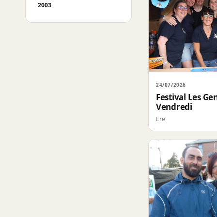
2003
24/07/2026
Festival Les Gen
Vendredi
Ere