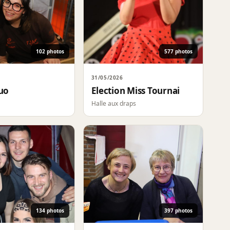
102 photos
577 photos
31/05/2026
luo
Election Miss Tournai
Halle aux draps
134 photos
397 photos