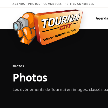
AGENDA • PHOTOS • COMMERCES • PETITES ANNONCES
Agend
PHOTOS
Photos
Les événements de Tournai en images, classés p