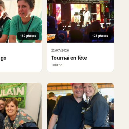
180 photos
123 photos
22/07/2026
ngo
Tournai en fête
Tournai