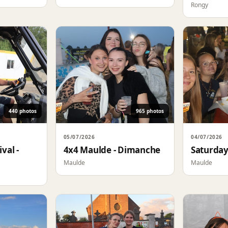
Rongy
440 photos
965 photos
05/07/2026
04/07/2026
val -
4x4 Maulde - Dimanche
Saturday
Maulde
Maulde