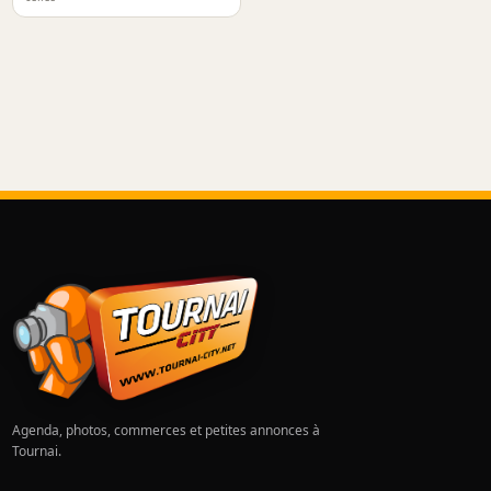
Agenda, photos, commerces et petites annonces à
Tournai.