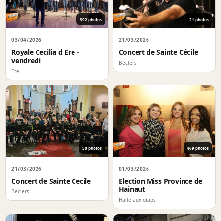
392 photos
21 photos
03/04/2026
21/03/2026
Royale Cecilia d Ere -
Concert de Sainte Cécile
vendredi
Beclers
Ere
50 photos
469 photos
21/03/2026
01/03/2026
Concert de Sainte Cecile
Election Miss Province de
Hainaut
Beclers
Halle aux draps