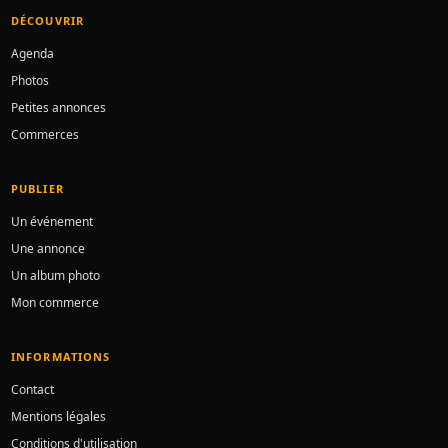
DÉCOUVRIR
Agenda
Photos
Petites annonces
Commerces
PUBLIER
Un événement
Une annonce
Un album photo
Mon commerce
INFORMATIONS
Contact
Mentions légales
Conditions d'utilisation