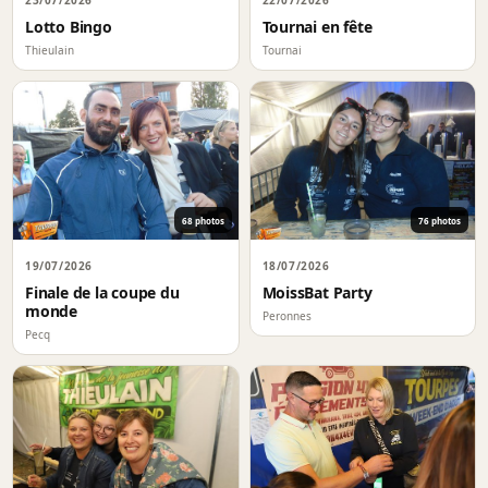
23/07/2026
22/07/2026
Lotto Bingo
Tournai en fête
Thieulain
Tournai
68 photos
76 photos
19/07/2026
18/07/2026
Finale de la coupe du
MoissBat Party
monde
Peronnes
Pecq