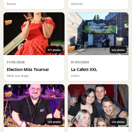
Rumes
Velaines
577 photos
243 photos
31/05/2026
01/05/2026
Election Miss Tournai
La Cafett XXL
Halle aux draps
Celles
136 photos
134 photos