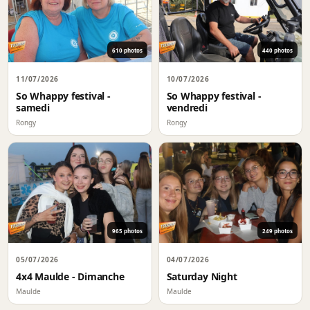
610 photos
440 photos
11/07/2026
10/07/2026
So Whappy festival -
So Whappy festival -
samedi
vendredi
Rongy
Rongy
965 photos
249 photos
05/07/2026
04/07/2026
4x4 Maulde - Dimanche
Saturday Night
Maulde
Maulde