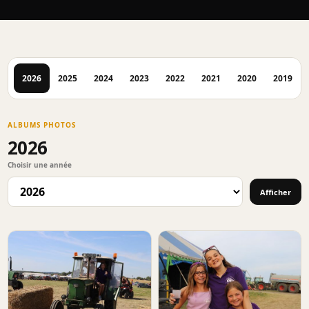
2026
2025
2024
2023
2022
2021
2020
2019
ALBUMS PHOTOS
2026
Choisir une année
Afficher