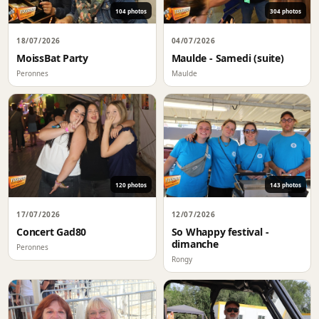
104 photos
304 photos
18/07/2026
04/07/2026
MoissBat Party
Maulde - Samedi (suite)
Peronnes
Maulde
120 photos
143 photos
17/07/2026
12/07/2026
Concert Gad80
So Whappy festival -
dimanche
Peronnes
Rongy