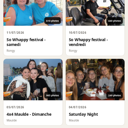
610 photos
440 photos
11/07/2026
10/07/2026
So Whappy festival -
So Whappy festival -
samedi
vendredi
Rongy
Rongy
965 photos
249 photos
05/07/2026
04/07/2026
4x4 Maulde - Dimanche
Saturday Night
Maulde
Maulde