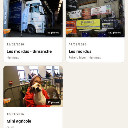
193 photos
482 photos
15/02/2026
14/02/2026
Les mordus - dimanche
Les mordus
Herinnes
Foire d hiver - Herinnes
97 photos
18/01/2026
Mini agricole
celles