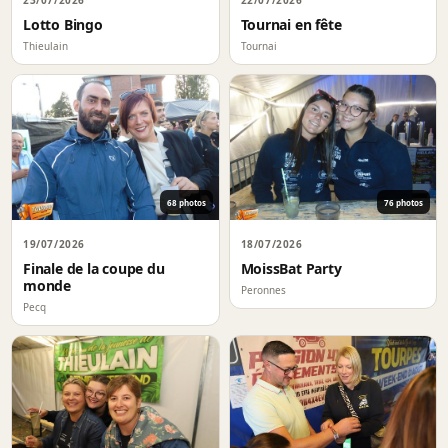
23/07/2026
22/07/2026
Lotto Bingo
Tournai en fête
Thieulain
Tournai
68 photos
76 photos
19/07/2026
18/07/2026
Finale de la coupe du
MoissBat Party
monde
Peronnes
Pecq