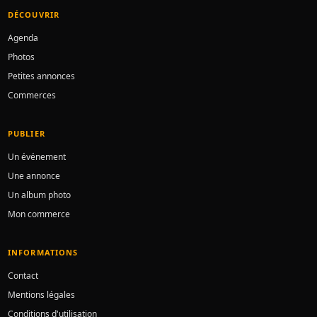
DÉCOUVRIR
Agenda
Photos
Petites annonces
Commerces
PUBLIER
Un événement
Une annonce
Un album photo
Mon commerce
INFORMATIONS
Contact
Mentions légales
Conditions d'utilisation