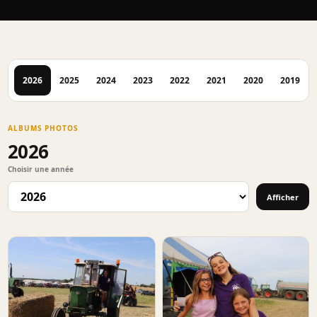
2026
2025
2024
2023
2022
2021
2020
2019
ALBUMS PHOTOS
2026
Choisir une année
Afficher