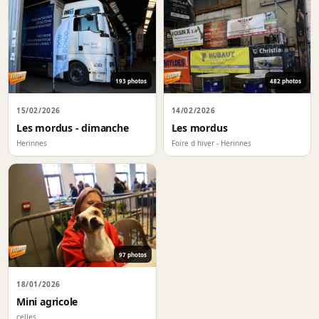
193 photos
482 photos
15/02/2026
14/02/2026
Les mordus - dimanche
Les mordus
Herinnes
Foire d hiver - Herinnes
97 photos
18/01/2026
Mini agricole
celles