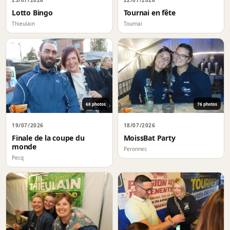
23/07/2026
22/07/2026
Lotto Bingo
Tournai en fête
Thieulain
Tournai
68 photos
76 photos
19/07/2026
18/07/2026
Finale de la coupe du
MoissBat Party
monde
Peronnes
Pecq