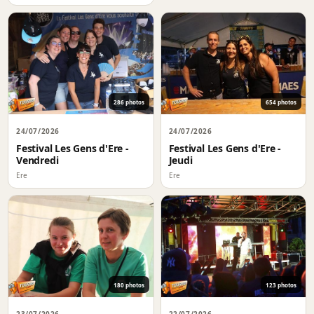
286 photos
654 photos
24/07/2026
24/07/2026
Festival Les Gens d'Ere -
Festival Les Gens d'Ere -
Vendredi
Jeudi
Ere
Ere
180 photos
123 photos