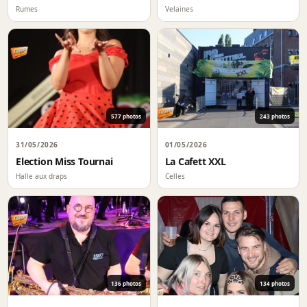
Rumes
Velaines
577 photos
243 photos
31/05/2026
01/05/2026
Election Miss Tournai
La Cafett XXL
Halle aux draps
Celles
136 photos
134 photos