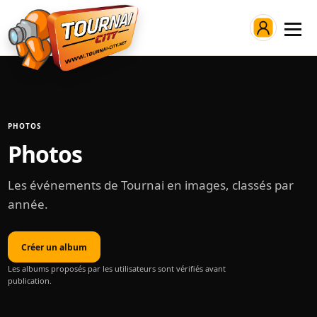
Connexion
PHOTOS
Photos
Les événements de Tournai en images, classés par
année.
Créer un album
Les albums proposés par les utilisateurs sont vérifiés avant
publication.