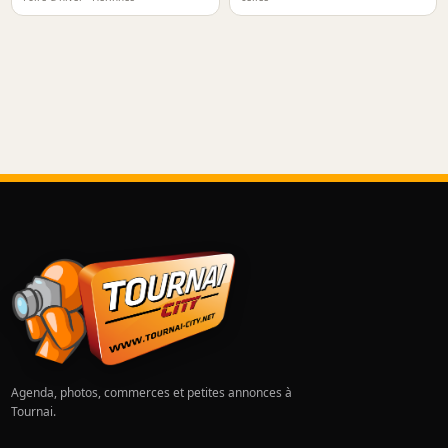
Agenda, photos, commerces et petites annonces à
Tournai.