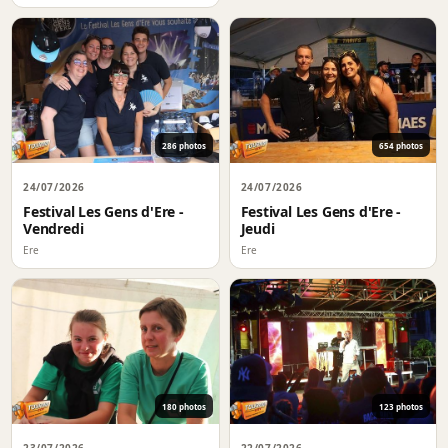
286 photos
654 photos
24/07/2026
24/07/2026
Festival Les Gens d'Ere -
Festival Les Gens d'Ere -
Vendredi
Jeudi
Ere
Ere
180 photos
123 photos