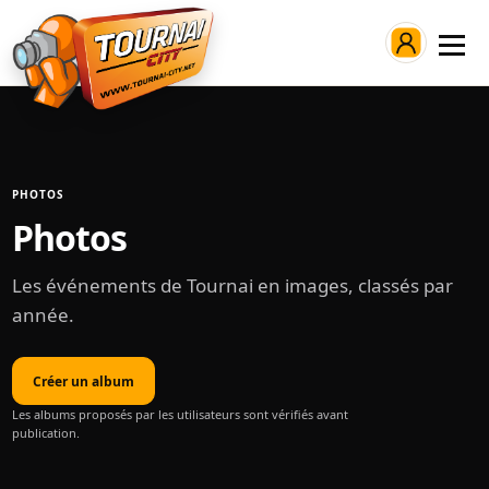
Connexion
PHOTOS
Photos
Les événements de Tournai en images, classés par
année.
Créer un album
Les albums proposés par les utilisateurs sont vérifiés avant
publication.