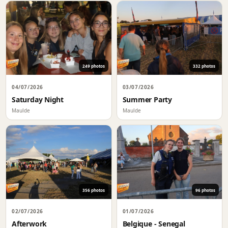
249 photos
332 photos
04/07/2026
03/07/2026
Saturday Night
Summer Party
Maulde
Maulde
356 photos
96 photos
02/07/2026
01/07/2026
Afterwork
Belgique - Senegal