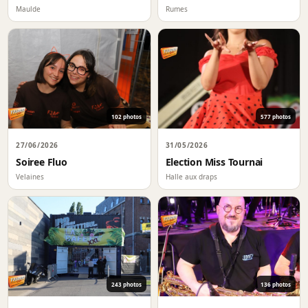
Maulde
Rumes
102 photos
577 photos
27/06/2026
31/05/2026
Soiree Fluo
Election Miss Tournai
Velaines
Halle aux draps
243 photos
136 photos