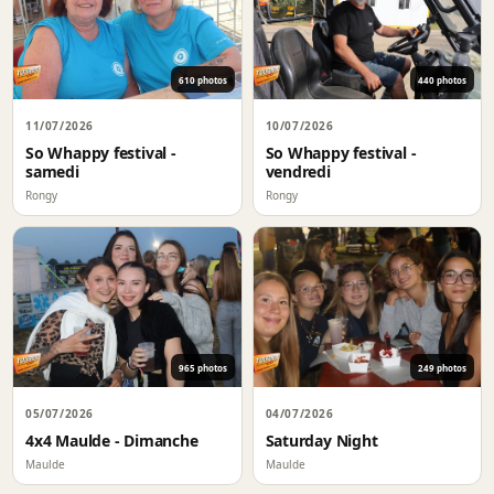
610 photos
440 photos
11/07/2026
10/07/2026
So Whappy festival -
So Whappy festival -
samedi
vendredi
Rongy
Rongy
965 photos
249 photos
05/07/2026
04/07/2026
4x4 Maulde - Dimanche
Saturday Night
Maulde
Maulde