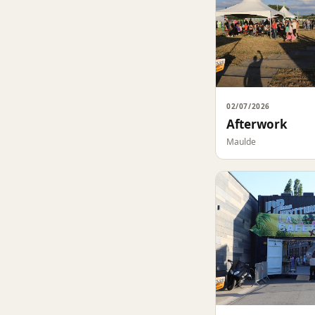
02/07/2026
Afterwork
Maulde