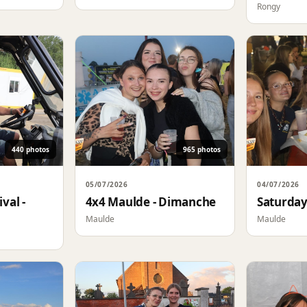
Rongy
440 photos
965 photos
05/07/2026
04/07/2026
val -
4x4 Maulde - Dimanche
Saturday
Maulde
Maulde