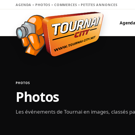
AGENDA • PHOTOS • COMMERCES • PETITES ANNONCES
Agend
PHOTOS
Photos
Les événements de Tournai en images, classés p