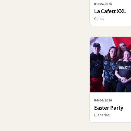
01/05/2026
La Cafett XXL
Celles
04/04/2026
Easter Party
Bleharies