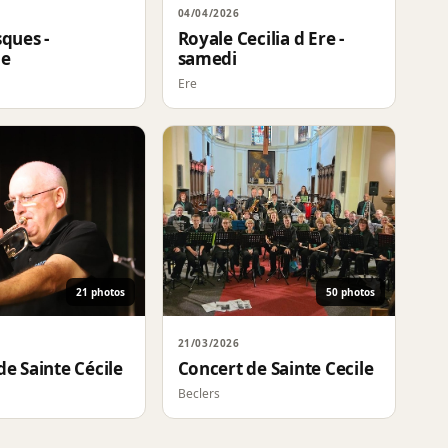
04/04/2026
sques -
Royale Cecilia d Ere -
he
samedi
Ere
21 photos
50 photos
21/03/2026
de Sainte Cécile
Concert de Sainte Cecile
Beclers