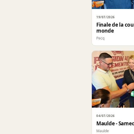
19/07/2026
Finale de la co
monde
Pecq
04/07/2026
Maulde - Samedi
Maulde