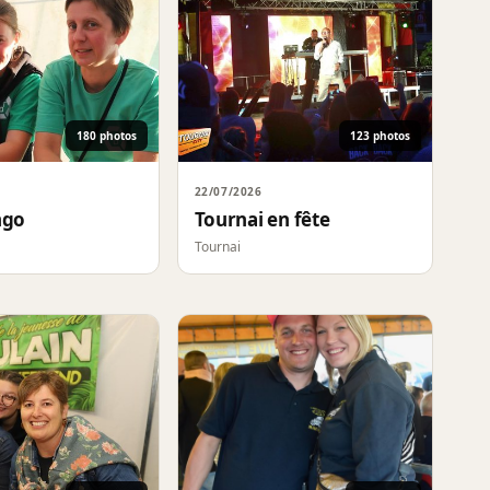
180 photos
123 photos
22/07/2026
ngo
Tournai en fête
Tournai