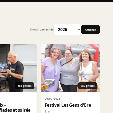
Afficher
Choisir une année
483 photos
280 photos
26/07/2026
x -
Festival Les Gens d'Ere
iades et soirée
Ere