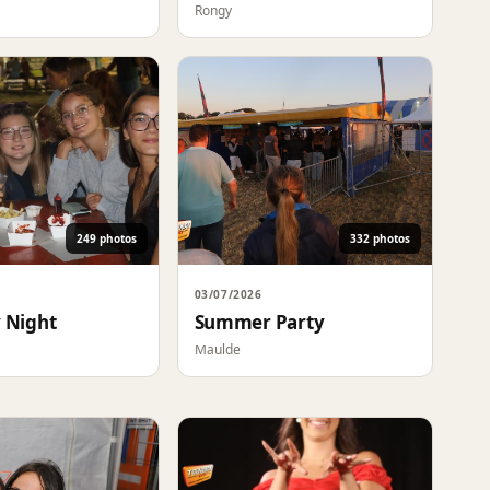
Rongy
249 photos
332 photos
03/07/2026
 Night
Summer Party
Maulde