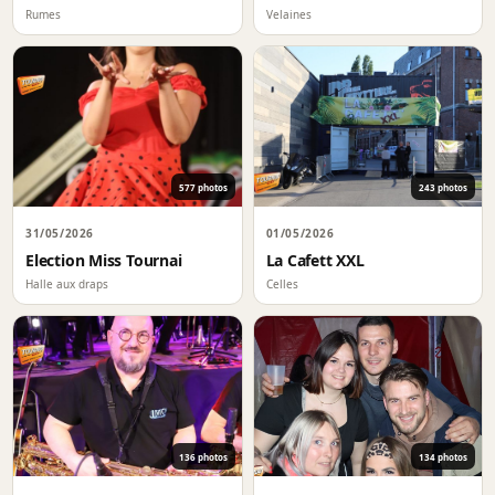
Rumes
Velaines
577 photos
243 photos
31/05/2026
01/05/2026
Election Miss Tournai
La Cafett XXL
Halle aux draps
Celles
136 photos
134 photos