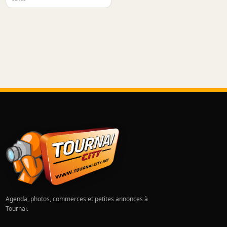
Agenda, photos, commerces et petites annonces à
Tournai.