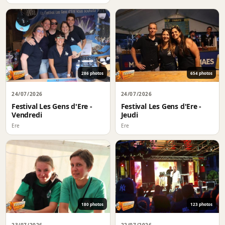
286 photos
654 photos
24/07/2026
24/07/2026
Festival Les Gens d'Ere -
Festival Les Gens d'Ere -
Vendredi
Jeudi
Ere
Ere
180 photos
123 photos