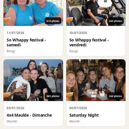
610 photos
440 photos
11/07/2026
10/07/2026
So Whappy festival -
So Whappy festival -
samedi
vendredi
Rongy
Rongy
965 photos
249 photos
05/07/2026
04/07/2026
4x4 Maulde - Dimanche
Saturday Night
Maulde
Maulde