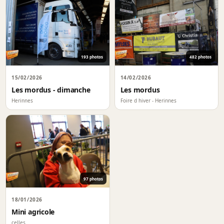
193 photos
482 photos
15/02/2026
14/02/2026
Les mordus - dimanche
Les mordus
Herinnes
Foire d hiver - Herinnes
97 photos
18/01/2026
Mini agricole
celles