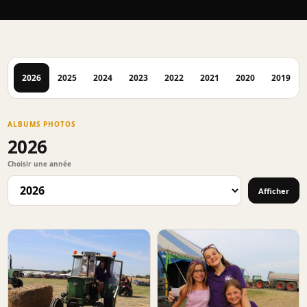
2026
2025
2024
2023
2022
2021
2020
2019
ALBUMS PHOTOS
2026
Choisir une année
Afficher