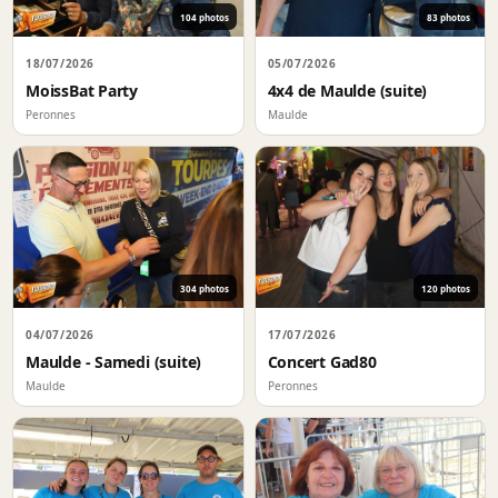
104 photos
83 photos
18/07/2026
05/07/2026
MoissBat Party
4x4 de Maulde (suite)
Peronnes
Maulde
304 photos
120 photos
04/07/2026
17/07/2026
Maulde - Samedi (suite)
Concert Gad80
Maulde
Peronnes