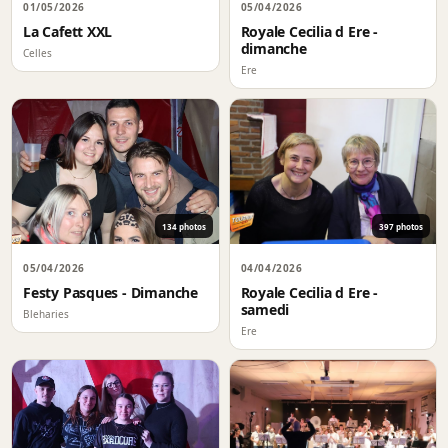
01/05/2026
05/04/2026
La Cafett XXL
Royale Cecilia d Ere -
dimanche
Celles
Ere
134 photos
397 photos
05/04/2026
04/04/2026
Festy Pasques - Dimanche
Royale Cecilia d Ere -
samedi
Bleharies
Ere