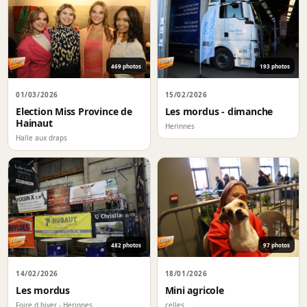
469 photos
193 photos
01/03/2026
15/02/2026
Election Miss Province de
Les mordus - dimanche
Hainaut
Herinnes
Halle aux draps
482 photos
97 photos
14/02/2026
18/01/2026
Les mordus
Mini agricole
Foire d hiver - Herinnes
celles