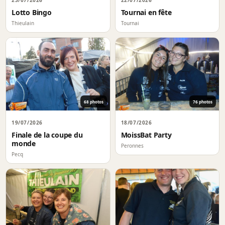
23/07/2026
22/07/2026
Lotto Bingo
Tournai en fête
Thieulain
Tournai
68 photos
76 photos
19/07/2026
18/07/2026
Finale de la coupe du
MoissBat Party
monde
Peronnes
Pecq