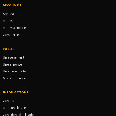
DÉCOUVRIR
Agenda
Photos
Petites annonces
Commerces
PUBLIER
Un événement
Une annonce
Un album photo
Mon commerce
INFORMATIONS
Contact
Mentions légales
Conditions d'utilisation