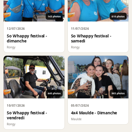
143 photos
610 photos
12/07/2026
11/07/2026
So Whappy festival -
So Whappy festival -
dimanche
samedi
Rongy
Rongy
440 photos
965 photos
10/07/2026
05/07/2026
So Whappy festival -
4x4 Maulde - Dimanche
vendredi
Maulde
Rongy