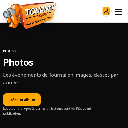
Connexion
PHOTOS
Photos
Les événements de Tournai en images, classés par
année.
Créer un album
Les albums proposés par les utilisateurs sont vérifiés avant
publication.