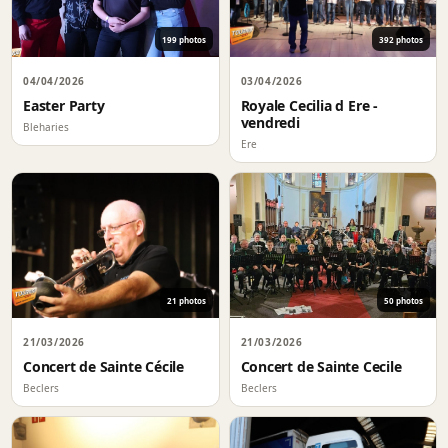
199 photos
392 photos
04/04/2026
03/04/2026
Easter Party
Royale Cecilia d Ere -
vendredi
Bleharies
Ere
21 photos
50 photos
21/03/2026
21/03/2026
Concert de Sainte Cécile
Concert de Sainte Cecile
Beclers
Beclers