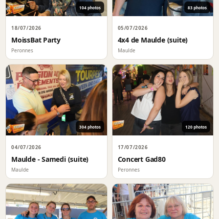
104 photos
83 photos
18/07/2026
05/07/2026
MoissBat Party
4x4 de Maulde (suite)
Peronnes
Maulde
304 photos
120 photos
04/07/2026
17/07/2026
Maulde - Samedi (suite)
Concert Gad80
Maulde
Peronnes