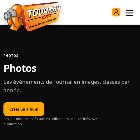
Connexion
PHOTOS
Photos
Les événements de Tournai en images, classés par
année.
Créer un album
Les albums proposés par les utilisateurs sont vérifiés avant
publication.