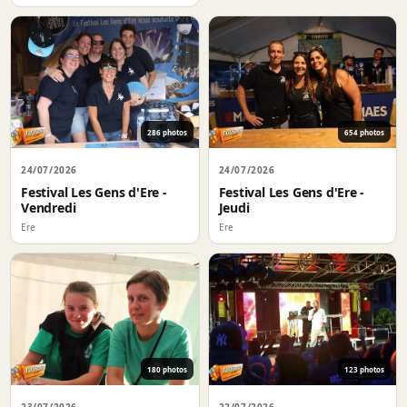
286 photos
654 photos
24/07/2026
24/07/2026
Festival Les Gens d'Ere -
Festival Les Gens d'Ere -
Vendredi
Jeudi
Ere
Ere
180 photos
123 photos