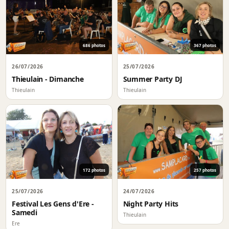
686 photos
367 photos
26/07/2026
25/07/2026
Thieulain - Dimanche
Summer Party DJ
Thieulain
Thieulain
172 photos
257 photos
25/07/2026
24/07/2026
Festival Les Gens d'Ere -
Night Party Hits
Samedi
Thieulain
Ere