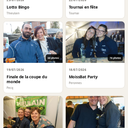
23/07/2026
22/07/2026
Lotto Bingo
Tournai en fête
Thieulain
Tournai
68 photos
76 photos
19/07/2026
18/07/2026
Finale de la coupe du
MoissBat Party
monde
Peronnes
Pecq