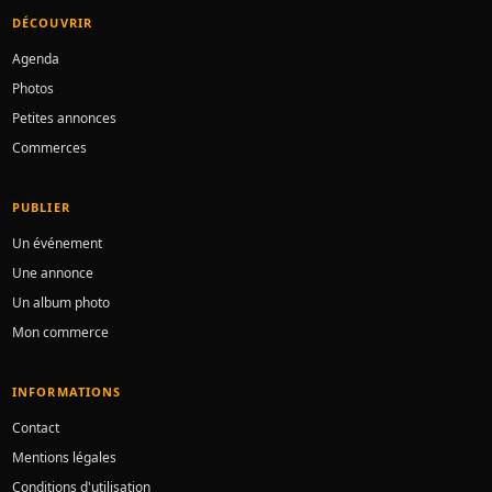
DÉCOUVRIR
Agenda
Photos
Petites annonces
Commerces
PUBLIER
Un événement
Une annonce
Un album photo
Mon commerce
INFORMATIONS
Contact
Mentions légales
Conditions d'utilisation