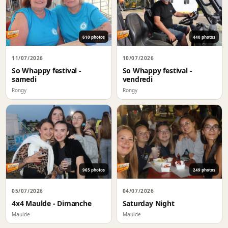
610 photos
440 photos
11/07/2026
10/07/2026
So Whappy festival -
So Whappy festival -
samedi
vendredi
Rongy
Rongy
965 photos
249 photos
05/07/2026
04/07/2026
4x4 Maulde - Dimanche
Saturday Night
Maulde
Maulde