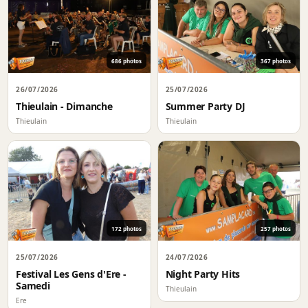
686 photos
367 photos
26/07/2026
25/07/2026
Thieulain - Dimanche
Summer Party DJ
Thieulain
Thieulain
172 photos
257 photos
25/07/2026
24/07/2026
Festival Les Gens d'Ere -
Night Party Hits
Samedi
Thieulain
Ere