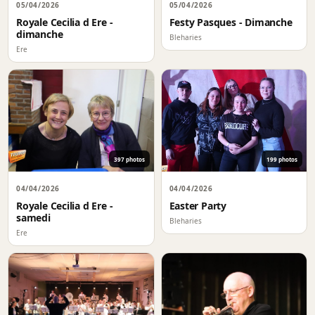
05/04/2026
05/04/2026
Royale Cecilia d Ere -
Festy Pasques - Dimanche
dimanche
Bleharies
Ere
397 photos
199 photos
04/04/2026
04/04/2026
Royale Cecilia d Ere -
Easter Party
samedi
Bleharies
Ere