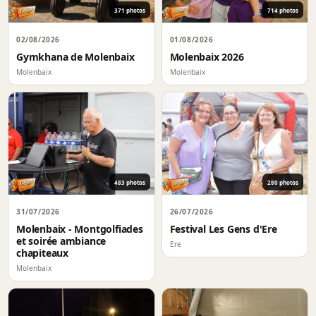
371 photos
714 photos
02/08/2026
01/08/2026
Gymkhana de Molenbaix
Molenbaix 2026
Molenbaix
Molenbaix
483 photos
280 photos
31/07/2026
26/07/2026
Molenbaix - Montgolfiades
Festival Les Gens d'Ere
et soirée ambiance
Ere
chapiteaux
Molenbaix