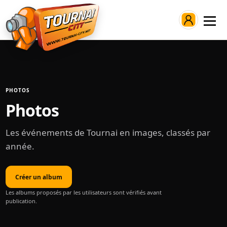
Connexion
PHOTOS
Photos
Les événements de Tournai en images, classés par
année.
Créer un album
Les albums proposés par les utilisateurs sont vérifiés avant
publication.