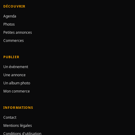
DÉCOUVRIR
Agenda
Photos
Petites annonces
Commerces
PUBLIER
Un événement
Une annonce
Un album photo
Mon commerce
INFORMATIONS
Contact
Mentions légales
Conditions d'utilisation