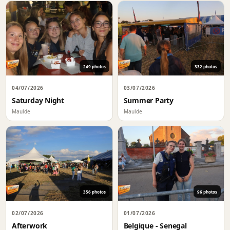
249 photos
332 photos
04/07/2026
03/07/2026
Saturday Night
Summer Party
Maulde
Maulde
356 photos
96 photos
02/07/2026
01/07/2026
Afterwork
Belgique - Senegal