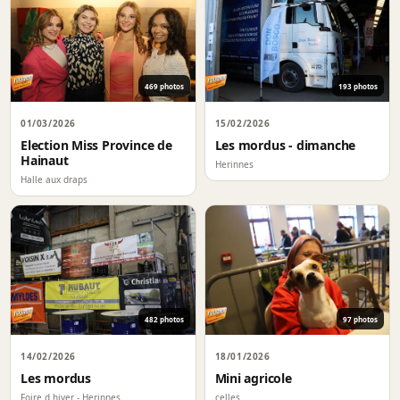
469 photos
193 photos
01/03/2026
15/02/2026
Election Miss Province de
Les mordus - dimanche
Hainaut
Herinnes
Halle aux draps
482 photos
97 photos
14/02/2026
18/01/2026
Les mordus
Mini agricole
Foire d hiver - Herinnes
celles