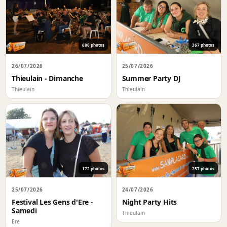
686 photos
367 photos
26/07/2026
25/07/2026
Thieulain - Dimanche
Summer Party DJ
Thieulain
Thieulain
172 photos
257 photos
25/07/2026
24/07/2026
Festival Les Gens d'Ere -
Night Party Hits
Samedi
Thieulain
Ere