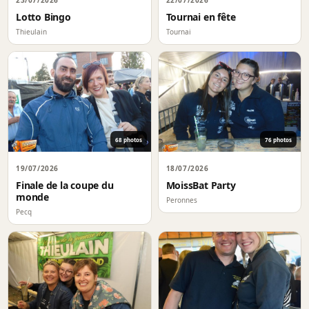
23/07/2026
22/07/2026
Lotto Bingo
Tournai en fête
Thieulain
Tournai
68 photos
76 photos
19/07/2026
18/07/2026
Finale de la coupe du
MoissBat Party
monde
Peronnes
Pecq