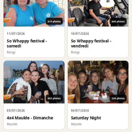
610 photos
440 photos
11/07/2026
10/07/2026
So Whappy festival -
So Whappy festival -
samedi
vendredi
Rongy
Rongy
965 photos
249 photos
05/07/2026
04/07/2026
4x4 Maulde - Dimanche
Saturday Night
Maulde
Maulde