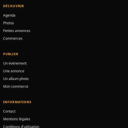
DÉCOUVRIR
Agenda
Photos
Petites annonces
Commerces
PUBLIER
Un événement
Une annonce
Un album photo
Mon commerce
INFORMATIONS
Contact
Mentions légales
Conditions d'utilisation