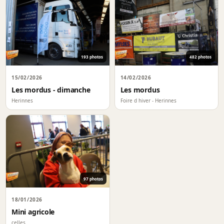
193 photos
482 photos
15/02/2026
14/02/2026
Les mordus - dimanche
Les mordus
Herinnes
Foire d hiver - Herinnes
97 photos
18/01/2026
Mini agricole
celles