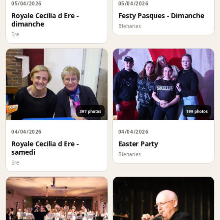
05/04/2026
05/04/2026
Royale Cecilia d Ere -
Festy Pasques - Dimanche
dimanche
Bleharies
Ere
397 photos
199 photos
04/04/2026
04/04/2026
Royale Cecilia d Ere -
Easter Party
samedi
Bleharies
Ere