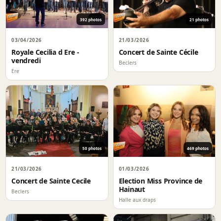
392 photos
21 photos
03/04/2026
21/03/2026
Royale Cecilia d Ere -
Concert de Sainte Cécile
vendredi
Beclers
Ere
50 photos
469 photos
21/03/2026
01/03/2026
Concert de Sainte Cecile
Election Miss Province de
Hainaut
Beclers
Halle aux draps