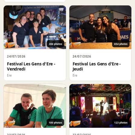
286 photos
654 photos
24/07/2026
24/07/2026
Festival Les Gens d'Ere -
Festival Les Gens d'Ere -
Vendredi
Jeudi
Ere
Ere
180 photos
123 photos