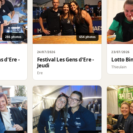
286 photos
654 photos
24/07/2026
23/07/2026
s d'Ere -
Festival Les Gens d'Ere -
Lotto Bi
Jeudi
Thieulain
Ere