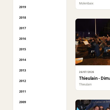
Molenbaix
2019
2018
2017
2016
2015
2014
2013
26/07/2026
Thieulain - Di
2012
Thieulain
2011
2009