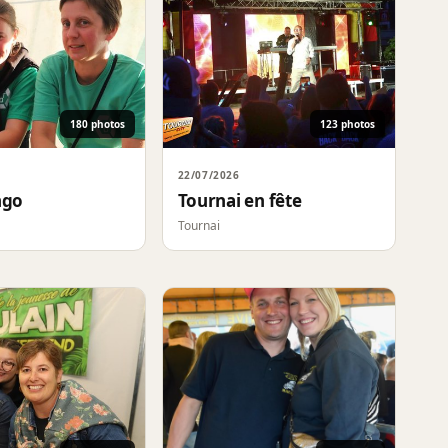
180 photos
123 photos
22/07/2026
ngo
Tournai en fête
Tournai