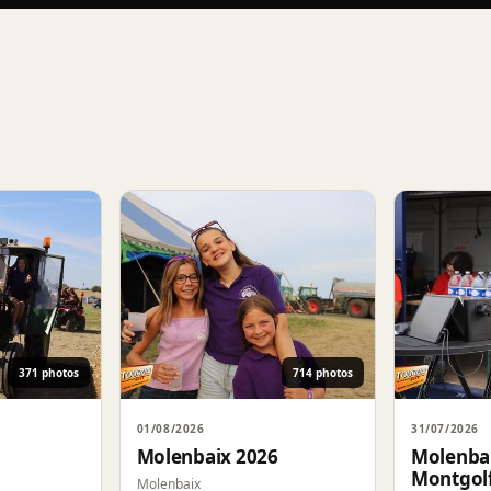
371 photos
714 photos
01/08/2026
31/07/2026
Molenbaix 2026
Molenbai
Montgolf
Molenbaix