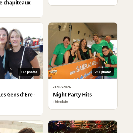
e chapiteaux
172 photos
257 photos
24/07/2026
Les Gens d'Ere -
Night Party Hits
Thieulain