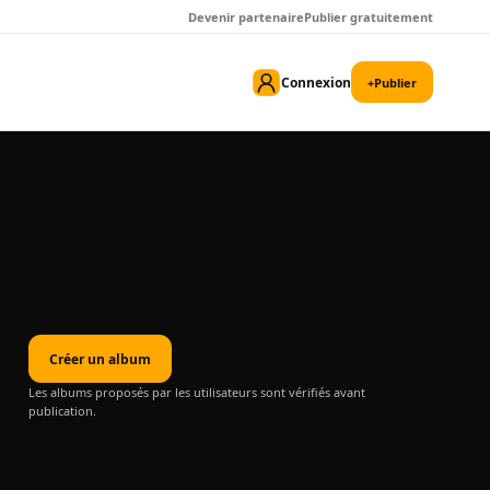
Devenir partenaire
Publier gratuitement
Connexion
+
Publier
Créer un album
Les albums proposés par les utilisateurs sont vérifiés avant
publication.