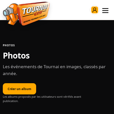
Connexion
PHOTOS
Photos
Les événements de Tournai en images, classés par
année.
Créer un album
Les albums proposés par les utilisateurs sont vérifiés avant
publication.