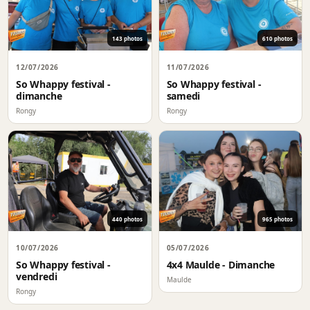
143 photos
610 photos
12/07/2026
11/07/2026
So Whappy festival -
So Whappy festival -
dimanche
samedi
Rongy
Rongy
440 photos
965 photos
10/07/2026
05/07/2026
So Whappy festival -
4x4 Maulde - Dimanche
vendredi
Maulde
Rongy