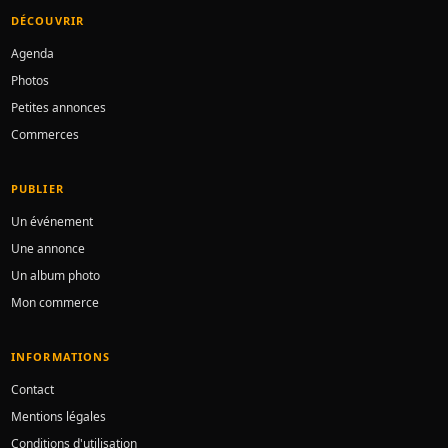
DÉCOUVRIR
Agenda
Photos
Petites annonces
Commerces
PUBLIER
Un événement
Une annonce
Un album photo
Mon commerce
INFORMATIONS
Contact
Mentions légales
Conditions d'utilisation