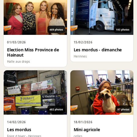
469 photos
193 photos
01/03/2026
15/02/2026
Election Miss Province de
Les mordus - dimanche
Hainaut
Herinnes
Halle aux draps
482 photos
97 photos
14/02/2026
18/01/2026
Les mordus
Mini agricole
Foire d hiver - Herinnes
celles