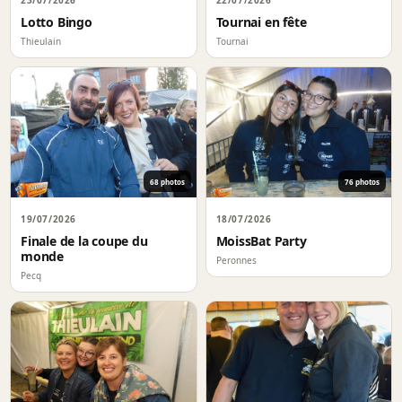
23/07/2026
22/07/2026
Lotto Bingo
Tournai en fête
Thieulain
Tournai
68 photos
76 photos
19/07/2026
18/07/2026
Finale de la coupe du
MoissBat Party
monde
Peronnes
Pecq