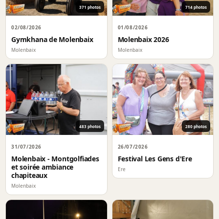
371 photos
714 photos
02/08/2026
01/08/2026
Gymkhana de Molenbaix
Molenbaix 2026
Molenbaix
Molenbaix
483 photos
280 photos
31/07/2026
26/07/2026
Molenbaix - Montgolfiades
Festival Les Gens d'Ere
et soirée ambiance
Ere
chapiteaux
Molenbaix