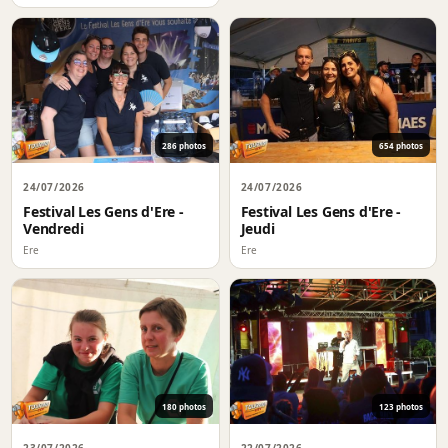
286 photos
654 photos
24/07/2026
24/07/2026
Festival Les Gens d'Ere -
Festival Les Gens d'Ere -
Vendredi
Jeudi
Ere
Ere
180 photos
123 photos