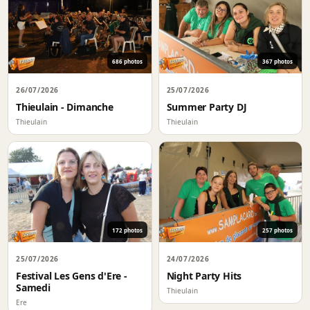
686 photos
367 photos
26/07/2026
25/07/2026
Thieulain - Dimanche
Summer Party DJ
Thieulain
Thieulain
172 photos
257 photos
25/07/2026
24/07/2026
Festival Les Gens d'Ere -
Night Party Hits
Samedi
Thieulain
Ere