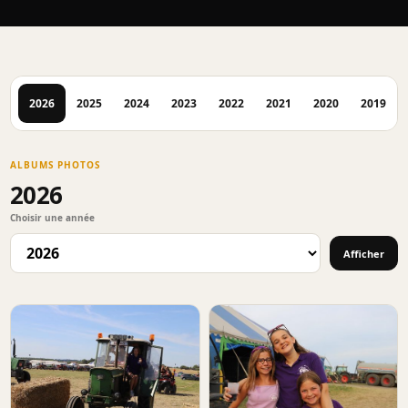
2026
2025
2024
2023
2022
2021
2020
2019
ALBUMS PHOTOS
2026
Choisir une année
Afficher