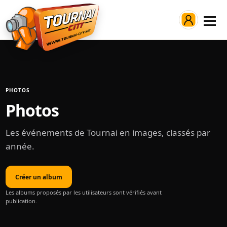
Connexion
PHOTOS
Photos
Les événements de Tournai en images, classés par
année.
Créer un album
Les albums proposés par les utilisateurs sont vérifiés avant
publication.