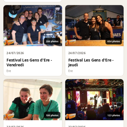
286 photos
654 photos
24/07/2026
24/07/2026
Festival Les Gens d'Ere -
Festival Les Gens d'Ere -
Vendredi
Jeudi
Ere
Ere
180 photos
123 photos