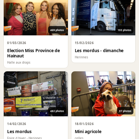
469 photos
193 photos
01/03/2026
15/02/2026
Election Miss Province de
Les mordus - dimanche
Hainaut
Herinnes
Halle aux draps
482 photos
97 photos
14/02/2026
18/01/2026
Les mordus
Mini agricole
Foire d hiver - Herinnes
celles