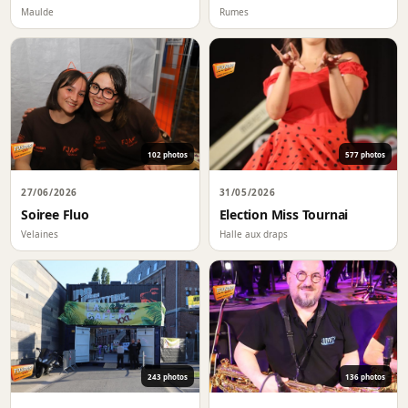
Maulde
Rumes
102 photos
577 photos
27/06/2026
31/05/2026
Soiree Fluo
Election Miss Tournai
Velaines
Halle aux draps
243 photos
136 photos