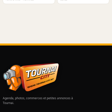
Agenda, photos, commerces et petites annonces à
Tournai.