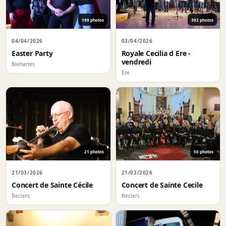
199 photos
392 photos
04/04/2026
03/04/2026
Easter Party
Royale Cecilia d Ere -
vendredi
Bleharies
Ere
21 photos
50 photos
21/03/2026
21/03/2026
Concert de Sainte Cécile
Concert de Sainte Cecile
Beclers
Beclers