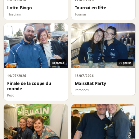
23/07/2026
22/07/2026
Lotto Bingo
Tournai en fête
Thieulain
Tournai
68 photos
76 photos
19/07/2026
18/07/2026
Finale de la coupe du
MoissBat Party
monde
Peronnes
Pecq