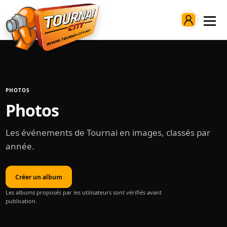
Connexion
PHOTOS
Photos
Les événements de Tournai en images, classés par
année.
Créer un album
Les albums proposés par les utilisateurs sont vérifiés avant
publication.