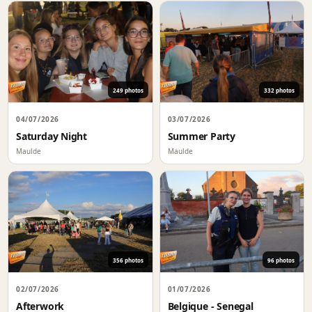
249 photos
332 photos
04/07/2026
03/07/2026
Saturday Night
Summer Party
Maulde
Maulde
356 photos
96 photos
02/07/2026
01/07/2026
Afterwork
Belgique - Senegal