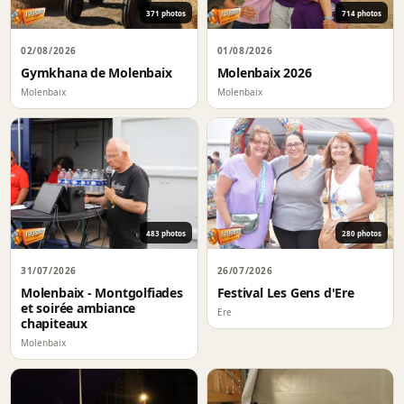
371 photos
714 photos
02/08/2026
01/08/2026
Gymkhana de Molenbaix
Molenbaix 2026
Molenbaix
Molenbaix
483 photos
280 photos
31/07/2026
26/07/2026
Molenbaix - Montgolfiades
Festival Les Gens d'Ere
et soirée ambiance
Ere
chapiteaux
Molenbaix