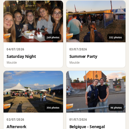
249 photos
332 photos
04/07/2026
03/07/2026
Saturday Night
Summer Party
Maulde
Maulde
356 photos
96 photos
02/07/2026
01/07/2026
Afterwork
Belgique - Senegal