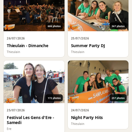
686 photos
367 photos
26/07/2026
25/07/2026
Thieulain - Dimanche
Summer Party DJ
Thieulain
Thieulain
172 photos
257 photos
25/07/2026
24/07/2026
Festival Les Gens d'Ere -
Night Party Hits
Samedi
Thieulain
Ere