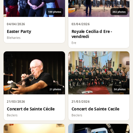
199 photos
392 photos
04/04/2026
03/04/2026
Easter Party
Royale Cecilia d Ere -
vendredi
Bleharies
Ere
21 photos
50 photos
21/03/2026
21/03/2026
Concert de Sainte Cécile
Concert de Sainte Cecile
Beclers
Beclers