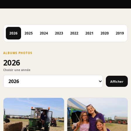
2026
2025
2024
2023
2022
2021
2020
2019
ALBUMS PHOTOS
2026
Choisir une année
Afficher