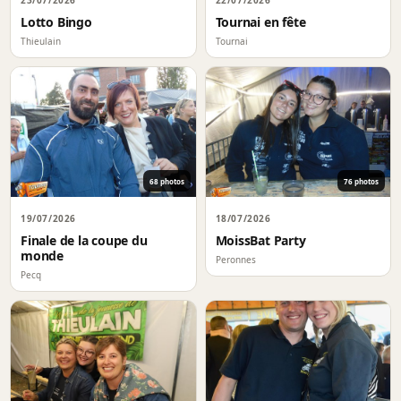
23/07/2026
22/07/2026
Lotto Bingo
Tournai en fête
Thieulain
Tournai
68 photos
76 photos
19/07/2026
18/07/2026
Finale de la coupe du
MoissBat Party
monde
Peronnes
Pecq