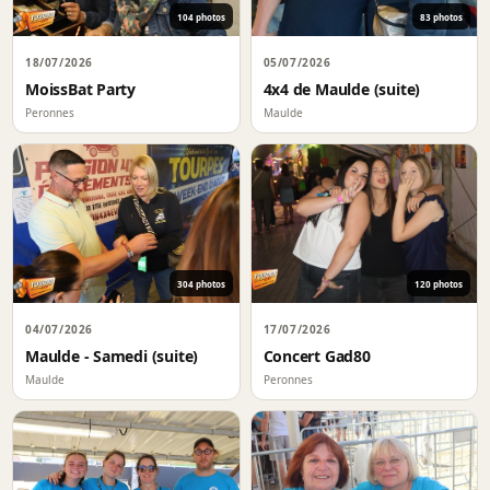
104 photos
83 photos
18/07/2026
05/07/2026
MoissBat Party
4x4 de Maulde (suite)
Peronnes
Maulde
304 photos
120 photos
04/07/2026
17/07/2026
Maulde - Samedi (suite)
Concert Gad80
Maulde
Peronnes