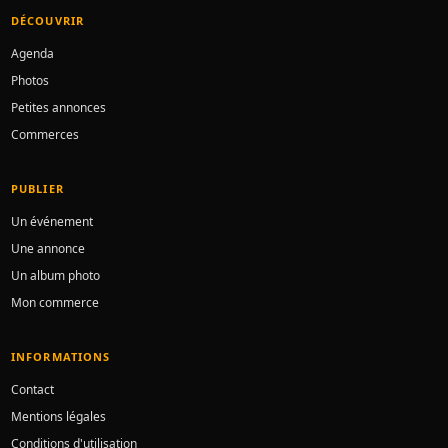
DÉCOUVRIR
Agenda
Photos
Petites annonces
Commerces
PUBLIER
Un événement
Une annonce
Un album photo
Mon commerce
INFORMATIONS
Contact
Mentions légales
Conditions d'utilisation