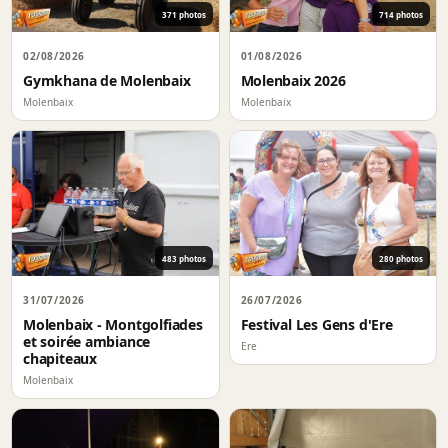
371 photos
714 photos
02/08/2026
01/08/2026
Gymkhana de Molenbaix
Molenbaix 2026
Molenbaix
Molenbaix
483 photos
280 photos
31/07/2026
26/07/2026
Molenbaix - Montgolfiades
Festival Les Gens d'Ere
et soirée ambiance
Ere
chapiteaux
Molenbaix