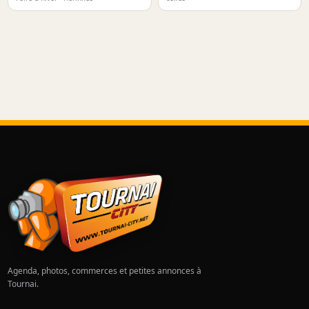
Agenda, photos, commerces et petites annonces à
Tournai.