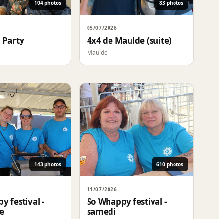
104 photos
83 photos
05/07/2026
 Party
4x4 de Maulde (suite)
Maulde
143 photos
610 photos
11/07/2026
y festival -
So Whappy festival -
e
samedi