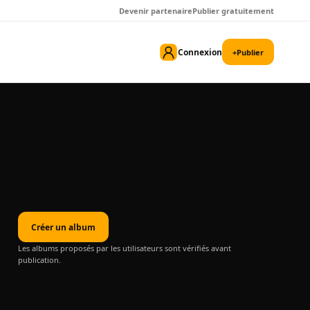
Devenir partenaire
Publier gratuitement
Connexion
+
Publier
Créer un album
Les albums proposés par les utilisateurs sont vérifiés avant
publication.