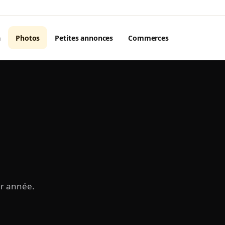
a
Photos
Petites annonces
Commerces
ar année.