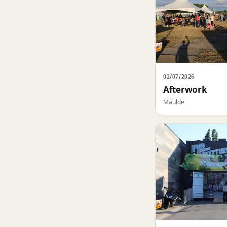
02/07/2026
Afterwork
Maulde