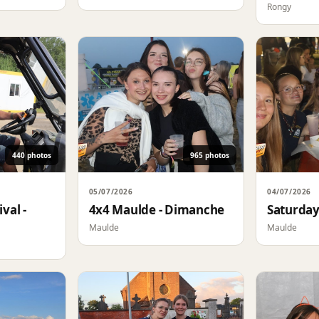
Rongy
440 photos
965 photos
05/07/2026
04/07/2026
val -
4x4 Maulde - Dimanche
Saturday
Maulde
Maulde