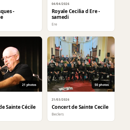
04/04/2026
sques -
Royale Cecilia d Ere -
he
samedi
Ere
21 photos
50 photos
21/03/2026
de Sainte Cécile
Concert de Sainte Cecile
Beclers