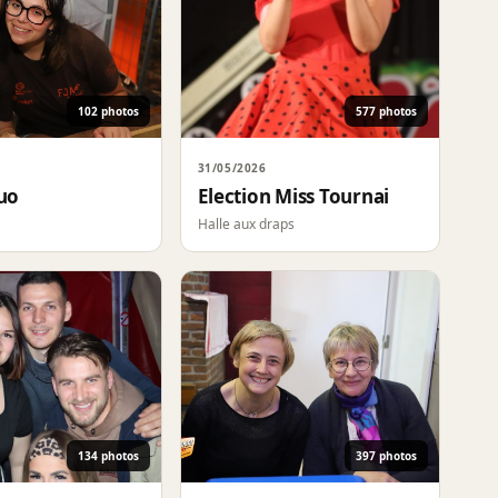
102 photos
577 photos
31/05/2026
luo
Election Miss Tournai
Halle aux draps
134 photos
397 photos