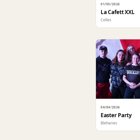
01/05/2026
La Cafett XXL
Celles
04/04/2026
Easter Party
Bleharies