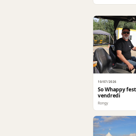
10/07/2026
So Whappy festi
vendredi
Rongy