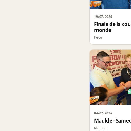
19/07/2026
Finale de la co
monde
Pecq
04/07/2026
Maulde - Samedi
Maulde