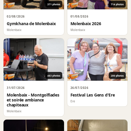
371 photos
714 photos
02/08/2026
01/08/2026
Gymkhana de Molenbaix
Molenbaix 2026
Molenbaix
Molenbaix
483 photos
280 photos
31/07/2026
26/07/2026
Molenbaix - Montgolfiades
Festival Les Gens d'Ere
et soirée ambiance
Ere
chapiteaux
Molenbaix