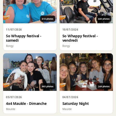
610 photos
440 photos
11/07/2026
10/07/2026
So Whappy festival -
So Whappy festival -
samedi
vendredi
Rongy
Rongy
965 photos
249 photos
05/07/2026
04/07/2026
4x4 Maulde - Dimanche
Saturday Night
Maulde
Maulde