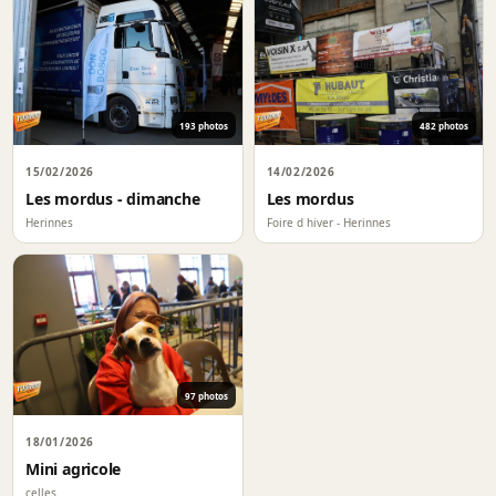
193 photos
482 photos
15/02/2026
14/02/2026
Les mordus - dimanche
Les mordus
Herinnes
Foire d hiver - Herinnes
97 photos
18/01/2026
Mini agricole
celles