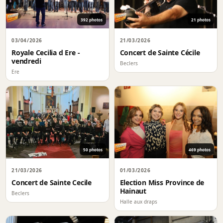
392 photos
21 photos
03/04/2026
21/03/2026
Royale Cecilia d Ere -
Concert de Sainte Cécile
vendredi
Beclers
Ere
50 photos
469 photos
21/03/2026
01/03/2026
Concert de Sainte Cecile
Election Miss Province de
Hainaut
Beclers
Halle aux draps