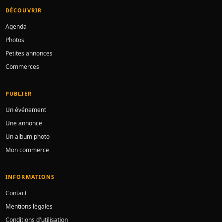
DÉCOUVRIR
Agenda
Photos
Petites annonces
Commerces
PUBLIER
Un événement
Une annonce
Un album photo
Mon commerce
INFORMATIONS
Contact
Mentions légales
Conditions d'utilisation