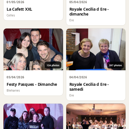
01/05/2026
05/04/2026
La Cafett XXL
Royale Cecilia d Ere -
dimanche
Celles
Ere
134 photos
397 photos
05/04/2026
04/04/2026
Festy Pasques - Dimanche
Royale Cecilia d Ere -
samedi
Bleharies
Ere