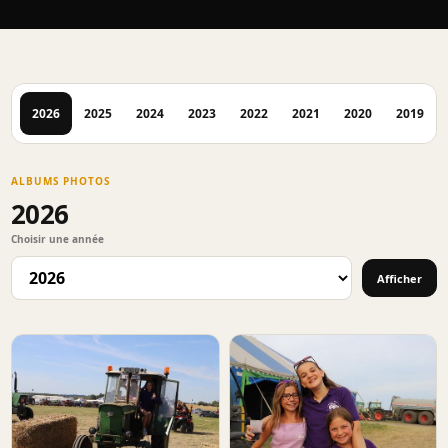
2026
2025
2024
2023
2022
2021
2020
2019
ALBUMS PHOTOS
2026
Choisir une année
Afficher