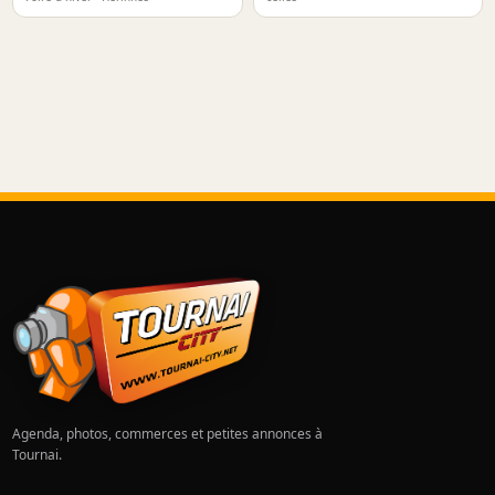
Agenda, photos, commerces et petites annonces à
Tournai.