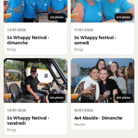
143 photos
610 photos
12/07/2026
11/07/2026
So Whappy festival -
So Whappy festival -
dimanche
samedi
Rongy
Rongy
440 photos
965 photos
10/07/2026
05/07/2026
So Whappy festival -
4x4 Maulde - Dimanche
vendredi
Maulde
Rongy