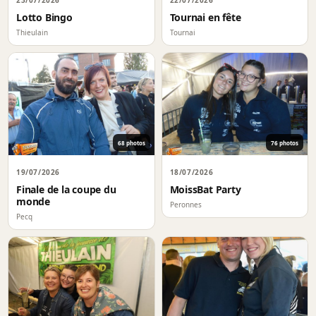
23/07/2026
22/07/2026
Lotto Bingo
Tournai en fête
Thieulain
Tournai
68 photos
76 photos
19/07/2026
18/07/2026
Finale de la coupe du
MoissBat Party
monde
Peronnes
Pecq