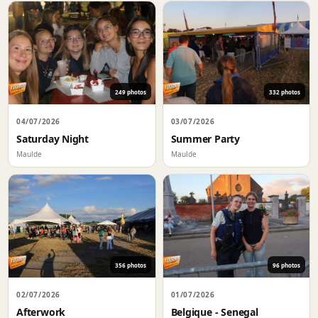
249 photos
332 photos
04/07/2026
03/07/2026
Saturday Night
Summer Party
Maulde
Maulde
356 photos
96 photos
02/07/2026
01/07/2026
Afterwork
Belgique - Senegal