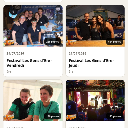
286 photos
654 photos
24/07/2026
24/07/2026
Festival Les Gens d'Ere -
Festival Les Gens d'Ere -
Vendredi
Jeudi
Ere
Ere
180 photos
123 photos