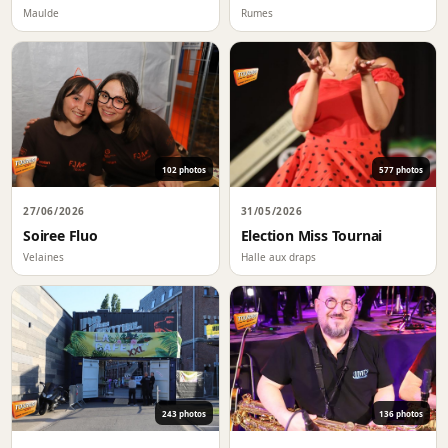
Maulde
Rumes
102 photos
577 photos
27/06/2026
31/05/2026
Soiree Fluo
Election Miss Tournai
Velaines
Halle aux draps
243 photos
136 photos