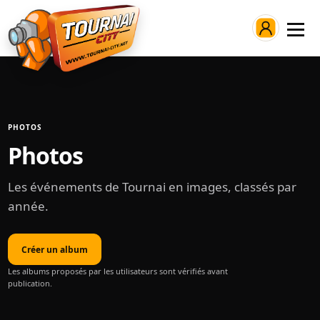
Connexion
PHOTOS
Photos
Les événements de Tournai en images, classés par
année.
Créer un album
Les albums proposés par les utilisateurs sont vérifiés avant
publication.