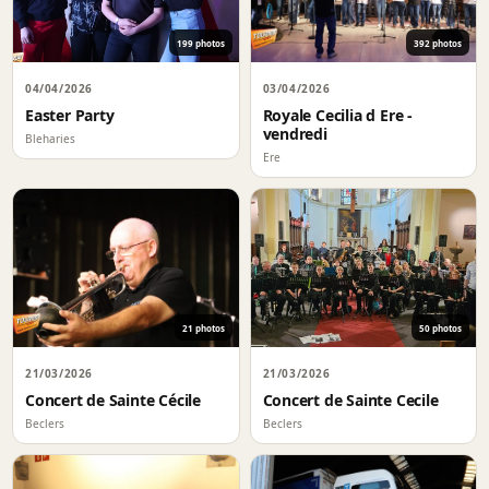
199 photos
392 photos
04/04/2026
03/04/2026
Easter Party
Royale Cecilia d Ere -
vendredi
Bleharies
Ere
21 photos
50 photos
21/03/2026
21/03/2026
Concert de Sainte Cécile
Concert de Sainte Cecile
Beclers
Beclers