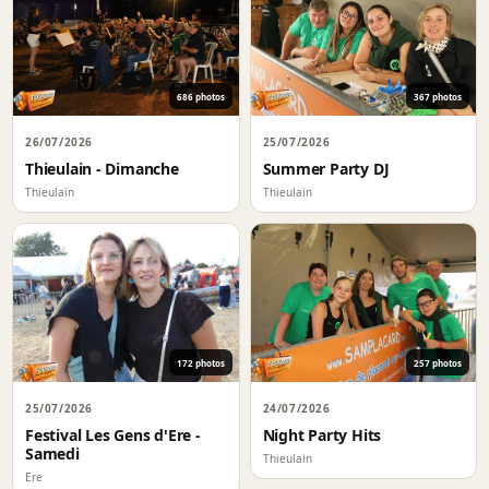
686 photos
367 photos
26/07/2026
25/07/2026
Thieulain - Dimanche
Summer Party DJ
Thieulain
Thieulain
172 photos
257 photos
25/07/2026
24/07/2026
Festival Les Gens d'Ere -
Night Party Hits
Samedi
Thieulain
Ere