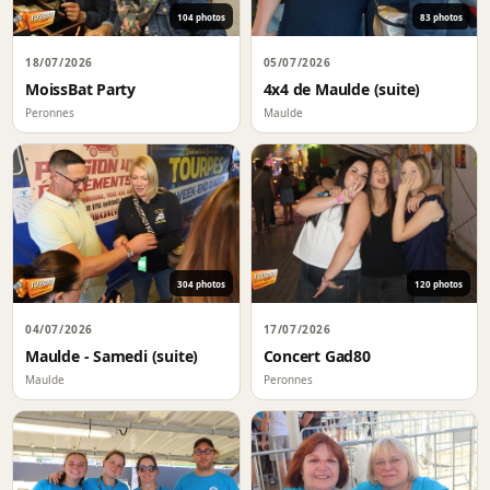
104 photos
83 photos
18/07/2026
05/07/2026
MoissBat Party
4x4 de Maulde (suite)
Peronnes
Maulde
304 photos
120 photos
04/07/2026
17/07/2026
Maulde - Samedi (suite)
Concert Gad80
Maulde
Peronnes