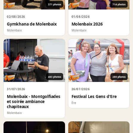
371 photos
714 photos
02/08/2026
01/08/2026
Gymkhana de Molenbaix
Molenbaix 2026
Molenbaix
Molenbaix
483 photos
280 photos
31/07/2026
26/07/2026
Molenbaix - Montgolfiades
Festival Les Gens d'Ere
et soirée ambiance
Ere
chapiteaux
Molenbaix