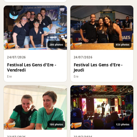
286 photos
654 photos
24/07/2026
24/07/2026
Festival Les Gens d'Ere -
Festival Les Gens d'Ere -
Vendredi
Jeudi
Ere
Ere
180 photos
123 photos