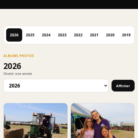
2026
2025
2024
2023
2022
2021
2020
2019
ALBUMS PHOTOS
2026
Choisir une année
Afficher