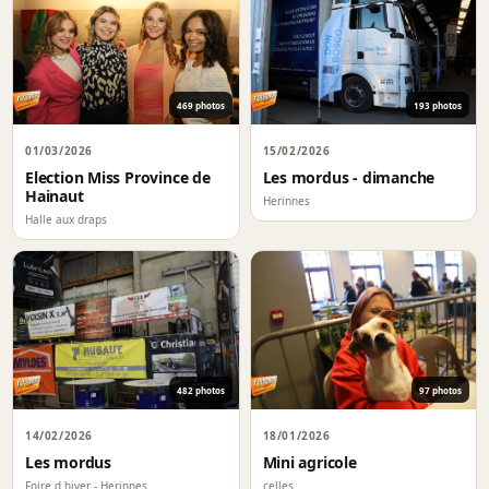
469 photos
193 photos
01/03/2026
15/02/2026
Election Miss Province de
Les mordus - dimanche
Hainaut
Herinnes
Halle aux draps
482 photos
97 photos
14/02/2026
18/01/2026
Les mordus
Mini agricole
Foire d hiver - Herinnes
celles