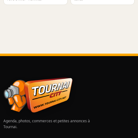
Agenda, photos, commerces et petites annonces à
Tournai.