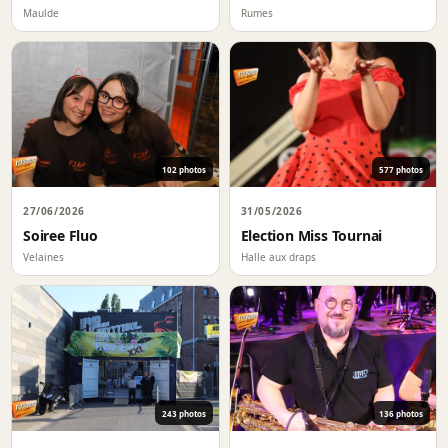
Maulde
Rumes
102 photos
577 photos
27/06/2026
31/05/2026
Soiree Fluo
Election Miss Tournai
Velaines
Halle aux draps
243 photos
136 photos